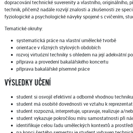
dopracování technické suverenity a vlastního, originálního,
technik, přičemž nadále rozvíjí znalosti a zkušenosti ze spe
fyziologické a psychologické návyky spojené s cvičením, s
Tematické okruhy:
systematická práce na vlastní umělecké tvorbě
orientace v různých stylových obdobích
rozvoj virtuózní techniky s ohledem na její adekvátní p
příprava a provedení bakalářského koncertu
příprava bakalářské písemné práce
VÝSLEDKY UČENÍ
student si osvojil efektivní a odborně vhodnou techniku
student má osobité dovednosti ve vztahu k reprezentat
student rozpozná, interpretuje, upravuje, realizuje a
student vykazuje pokročilou míru samostatnosti při ná
identifikuje celou řadu uměleckých kontextů a prostře
na konci šestého semestru je student vybaven technicko