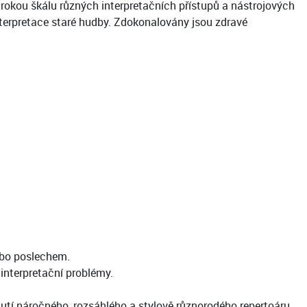
rokou škálu různých interpretačních přístupů a nástrojových
interpretace staré hudby. Zdokonalovány jsou zdravé
ebo poslechem.
interpretační problémy.
nutí náročného, rozsáhlého a stylově různorodého repertoáru