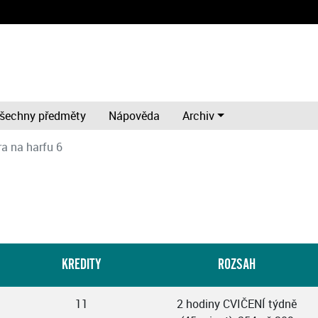
šechny předměty
Nápověda
Archiv
ra na harfu 6
KREDITY
ROZSAH
11
2 hodiny CVIČENÍ týdně