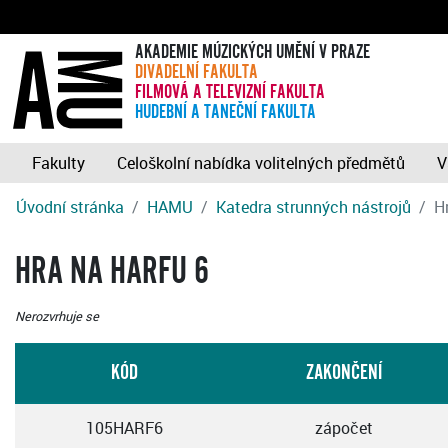
AKADEMIE MÚZICKÝCH UMĚNÍ V PRAZE
DIVADELNÍ FAKULTA
FILMOVÁ A TELEVIZNÍ FAKULTA
HUDEBNÍ A TANEČNÍ FAKULTA
Fakulty
Celoškolní nabídka volitelných předmětů
V
Úvodní stránka
HAMU
Katedra strunných nástrojů
H
HRA NA HARFU 6
Nerozvrhuje se
KÓD
ZAKONČENÍ
105HARF6
zápočet