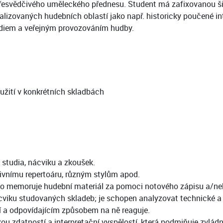
 přesvědčivého uměleckého přednesu. Student má zafixovanou ši
cializovaných hudebních oblastí jako např. historicky poučené 
tudiem a veřejným provozováním hudby.
oužití v konkrétních skladbách
 studia, nácviku a zkoušek.
ivnímu repertoáru, různým stylům apod.
/nebo memoruje hudební materiál za pomoci notového zápisu a/n
cviku studovaných skladeb; je schopen analyzovat technické a 
dí a odpovídajícím způsobem na ně reaguje.
u zdatností a interpretační vyspělostí, která podmiňuje zvlád