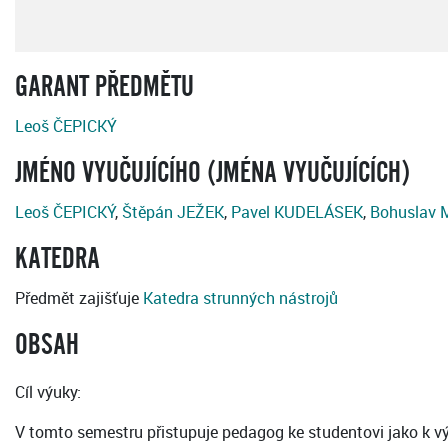
GARANT PŘEDMĚTU
Leoš ČEPICKÝ
JMÉNO VYUČUJÍCÍHO (JMÉNA VYUČUJÍCÍCH)
Leoš ČEPICKÝ
,
Štěpán JEŽEK
,
Pavel KUDELÁSEK
,
Bohuslav
KATEDRA
Předmět zajišťuje
Katedra strunných nástrojů
OBSAH
Cíl výuky:
V tomto semestru přistupuje pedagog ke studentovi jako k výr