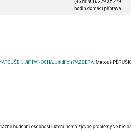
(45 minut), 229 až 279
hodin domácí příprava
 MATOUŠEK
,
Jiří PANOCHA
,
Jindřich PAZDERA
, Matouš PĚRUŠK
azné hudební osobnosti, která nemá zjevné problémy ve hře na n