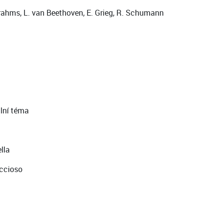
 Brahms, L. van Beethoven, E. Grieg, R. Schumann
ální téma
lla
iccioso