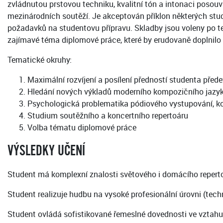
zvládnutou prstovou techniku, kvalitní tón a intonaci posou
mezinárodních soutěží. Je akceptován příklon některých stu
požadavků na studentovu přípravu. Skladby jsou voleny po tec
zajímavé téma diplomové práce, které by erudovaně doplnilo
Tematické okruhy:
Maximální rozvíjení a posílení předností studenta přede
Hledání nových výkladů moderního kompozičního jazyka
Psychologická problematika pódiového vystupování, k
Studium soutěžního a koncertního repertoáru
Volba tématu diplomové práce
VÝSLEDKY UČENÍ
Student má komplexní znalosti světového i domácího reperto
Student realizuje hudbu na vysoké profesionální úrovni (tech
Student ovládá sofistikované řemeslné dovednosti ve vztahu k