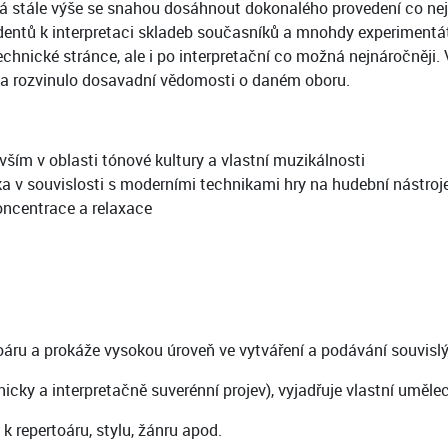
vá stále výše se snahou dosáhnout dokonalého provedení co nej
dentů k interpretaci skladeb současníků a mnohdy experimentát
hnické stránce, ale i po interpretační co možná nejnáročněji. V
 a rozvinulo dosavadní vědomosti o daném oboru.
vším v oblasti tónové kultury a vlastní muzikálnosti
 v souvislosti s moderními technikami hry na hudební nástroj
oncentrace a relaxace
áru a prokáže vysokou úroveň ve vytváření a podávání souvislý
nicky a interpretačně suverénní projev), vyjadřuje vlastní uměl
 repertoáru, stylu, žánru apod.