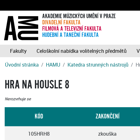
AKADEMIE MÚZICKÝCH UMĚNÍ V PRAZE
DIVADELNÍ FAKULTA
FILMOVÁ A TELEVIZNÍ FAKULTA
HUDEBNÍ A TANEČNÍ FAKULTA
Fakulty
Celoškolní nabídka volitelných předmětů
V
Úvodní stránka
HAMU
Katedra strunných nástrojů
H
HRA NA HOUSLE 8
Nerozvrhuje se
KÓD
ZAKONČENÍ
105HRH8
zkouška