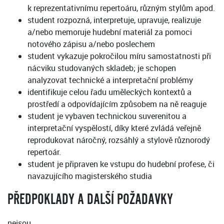
k reprezentativnímu repertoáru, různým stylům apod.
student rozpozná, interpretuje, upravuje, realizuje
a/nebo memoruje hudební materiál za pomoci
notového zápisu a/nebo poslechem
student vykazuje pokročilou míru samostatnosti při
nácviku studovaných skladeb; je schopen
analyzovat technické a interpretační problémy
identifikuje celou řadu uměleckých kontextů a
prostředí a odpovídajícím způsobem na ně reaguje
student je vybaven technickou suverenitou a
interpretační vyspělostí, díky které zvládá veřejně
reprodukovat náročný, rozsáhlý a stylově různorodý
repertoár.
student je připraven ke vstupu do hudební profese, či
navazujícího magisterského studia
PŘEDPOKLADY A DALŠÍ POŽADAVKY
nejsou