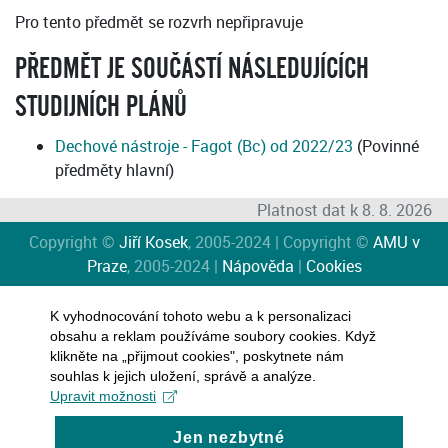
Pro tento předmět se rozvrh nepřipravuje
PŘEDMĚT JE SOUČÁSTÍ NÁSLEDUJÍCÍCH
STUDIJNÍCH PLÁNŮ
Dechové nástroje - Fagot (Bc) od 2022/23
(Povinné
předměty hlavní)
Platnost dat k 8. 8. 2026
Copyright ©
Jiří Kosek
, 2005-2024 | Copyright ©
AMU v
Praze
, 2005-2024 |
Nápověda
|
Cookies
K vyhodnocování tohoto webu a k personalizaci
obsahu a reklam používáme soubory cookies. Když
klikněte na „přijmout cookies", poskytnete nám
souhlas k jejich uložení, správě a analýze.
Upravit možnosti
Jen nezbytné