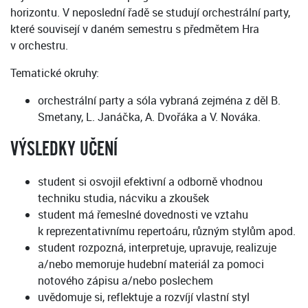
horizontu. V neposlední řadě se studují orchestrální party,
které souvisejí v daném semestru s předmětem Hra
v orchestru.
Tematické okruhy:
orchestrální party a sóla vybraná zejména z děl B.
Smetany, L. Janáčka, A. Dvořáka a V. Nováka.
VÝSLEDKY UČENÍ
student si osvojil efektivní a odborně vhodnou
techniku studia, nácviku a zkoušek
student má řemeslné dovednosti ve vztahu
k reprezentativnímu repertoáru, různým stylům apod.
student rozpozná, interpretuje, upravuje, realizuje
a/nebo memoruje hudební materiál za pomoci
notového zápisu a/nebo poslechem
uvědomuje si, reflektuje a rozvíjí vlastní styl