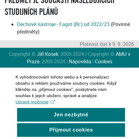
PŘEDMĚT JE SOUČÁSTÍ NÁSLEDUJÍCÍCH
STUDIJNÍCH PLÁNŮ
Dechové nástroje - Fagot (Bc) od 2022/23
(Povinné
předměty)
Platnost dat k 9. 8. 2026
Copyright ©
Jiří Kosek
, 2005-2024 | Copyright ©
AMU v
Praze
, 2005-2024 |
Nápověda
|
Cookies
K vyhodnocování tohoto webu a k personalizaci
obsahu a reklam používáme soubory cookies. Když
klikněte na „přijmout cookies", poskytnete nám
souhlas k jejich uložení, správě a analýze.
Upravit možnosti
Jen nezbytné
Přijmout cookies