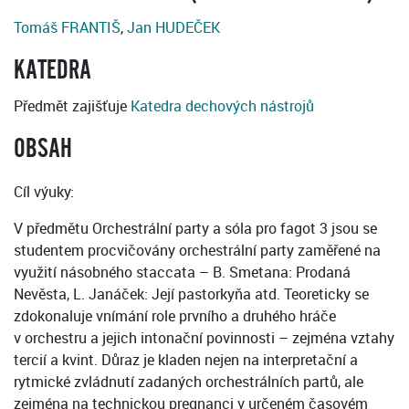
Tomáš FRANTIŠ
,
Jan HUDEČEK
KATEDRA
Předmět zajišťuje
Katedra dechových nástrojů
OBSAH
Cíl výuky:
V předmětu Orchestrální party a sóla pro fagot 3 jsou se
studentem procvičovány orchestrální party zaměřené na
využití násobného staccata – B. Smetana: Prodaná
Nevěsta, L. Janáček: Její pastorkyňa atd. Teoreticky se
zdokonaluje vnímání role prvního a druhého hráče
v orchestru a jejich intonační povinnosti – zejména vztahy
tercií a kvint. Důraz je kladen nejen na interpretační a
rytmické zvládnutí zadaných orchestrálních partů, ale
zejména na technickou pregnanci v určeném časovém