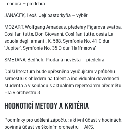
Leonora – předehra
JANÁČEK, Leoš. Její pastorkyňa – výběr
MOZART, Wolfgang Amadeus. předehry Figarova svatba,
Cosi fan tutte, Don Giovanni, Così fan tutte, ossia La
scuola degli amanti, K. 588, Symfonie No. 41 C dur
'Jupiter', Symfonie No. 35 D dur 'Haffnerova'
SMETANA, Bedřich. Prodaná nevěsta – předehra
Další literatura bude upřesněna vyučujícím v průběhu
semestru s ohledem na talent a individuální dovednosti
studenta a v souladu s aktuálním repertoárem předmětu
Hra v orchestru 3.
HODNOTICÍ METODY A KRITÉRIA
Podmínky pro udělení zápočtu: aktivní účast v hodinách,
povinná účast ve školním orchestru – AKS.