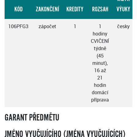
KÓD
ZAKONČENÍ
KREDITY
ROZSAH
VÝUKY
106PFG3
zápočet
1
1
česky
hodiny
CVIČENÍ
týdně
(45
minut),
16 až
21
hodin
domácí
příprava
GARANT PŘEDMĚTU
JMÉNO VYUČUJÍCÍHO (JMÉNA VYUČUJÍCÍCH)