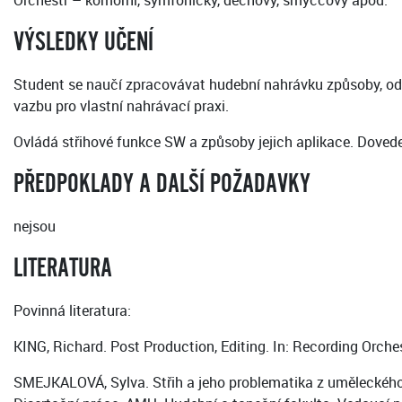
Orchestr – komorní, symfonický, dechový, smyčcový apod.
VÝSLEDKY UČENÍ
Student se naučí zpracovávat hudební nahrávku způsoby, od
vazbu pro vlastní nahrávací praxi.
Ovládá střihové funkce SW a způsoby jejich aplikace. Dovede 
PŘEDPOKLADY A DALŠÍ POŽADAVKY
nejsou
LITERATURA
Povinná literatura:
KING, Richard. Post Production, Editing. In: Recording Orch
SMEJKALOVÁ, Sylva. Střih a jeho problematika z uměleckého h