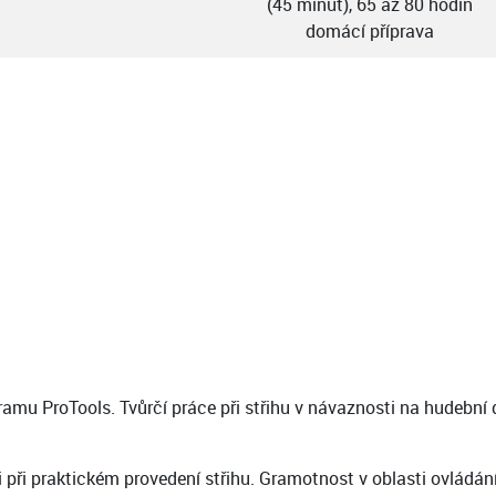
(45 minut), 65 až 80 hodin
domácí příprava
amu ProTools. Tvůrčí práce při střihu v návaznosti na hudební 
při praktickém provedení střihu. Gramotnost v oblasti ovládá