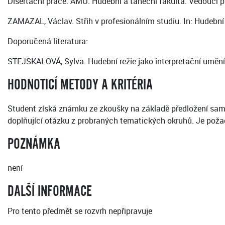
Disertační práce. AMU. Hudební a taneční fakulta. Vedoucí p
ZAMAZAL, Václav. Střih v profesionálním studiu. In: Hudební 
Doporučená literatura:
STEJSKALOVÁ, Sylva. Hudební režie jako interpretační umění.
HODNOTICÍ METODY A KRITÉRIA
Student získá známku ze zkoušky na základě předložení samo
doplňující otázku z probraných tematických okruhů. Je pož
POZNÁMKA
není
DALŠÍ INFORMACE
Pro tento předmět se rozvrh nepřipravuje