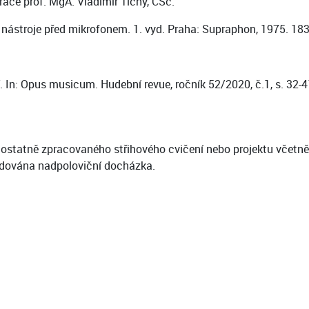
ráce prof. MgA. Vladimír Tichý, CSc.
nástroje před mikrofonem. 1. vyd. Praha: Supraphon, 1975. 183 s
 In: Opus musicum. Hudební revue, ročník 52/2020, č.1, s. 32-
statně zpracovaného střihového cvičení nebo projektu včetně 
adována nadpoloviční docházka.