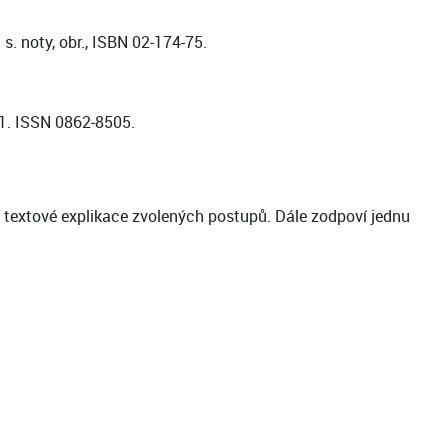
. noty, obr., ISBN 02-174-75.
41. ISSN 0862-8505.
textové explikace zvolených postupů. Dále zodpoví jednu