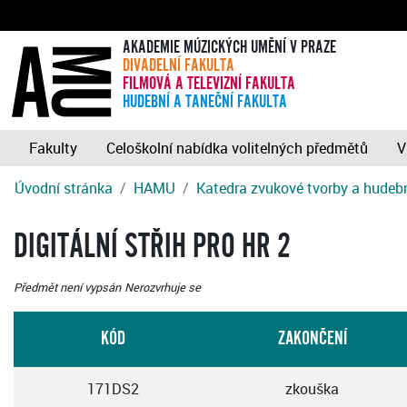
AKADEMIE MÚZICKÝCH UMĚNÍ V PRAZE
DIVADELNÍ FAKULTA
FILMOVÁ A TELEVIZNÍ FAKULTA
HUDEBNÍ A TANEČNÍ FAKULTA
Fakulty
Celoškolní nabídka volitelných předmětů
V
Úvodní stránka
HAMU
Katedra zvukové tvorby a hudebn
DIGITÁLNÍ STŘIH PRO HR 2
Předmět není vypsán
Nerozvrhuje se
KÓD
ZAKONČENÍ
171DS2
zkouška