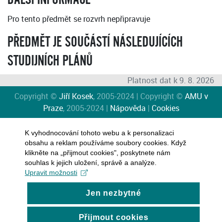
Pro tento předmět se rozvrh nepřipravuje
PŘEDMĚT JE SOUČÁSTÍ NÁSLEDUJÍCÍCH
STUDIJNÍCH PLÁNŮ
Platnost dat k 9. 8. 2026
Copyright ©
Jiří Kosek
, 2005-2024 | Copyright ©
AMU v
Praze
, 2005-2024 |
Nápověda
|
Cookies
K vyhodnocování tohoto webu a k personalizaci
obsahu a reklam používáme soubory cookies. Když
klikněte na „přijmout cookies", poskytnete nám
souhlas k jejich uložení, správě a analýze.
Upravit možnosti
Jen nezbytné
Přijmout cookies