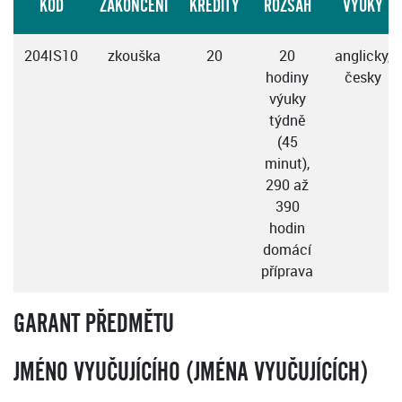
KÓD
ZAKONČENÍ
KREDITY
ROZSAH
VÝUKY
204IS10
zkouška
20
20
anglicky,
hodiny
česky
výuky
týdně
(45
minut),
290 až
390
hodin
domácí
příprava
GARANT PŘEDMĚTU
JMÉNO VYUČUJÍCÍHO (JMÉNA VYUČUJÍCÍCH)