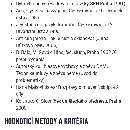
Být nebo nebýt (Radovan Lukavský SPN Praha 1981)
Ano, slyšet se navzájem - České divadlo 10, Divadelní
ústav 1985
Jevištní řeč a jazyk dramatu - České divadlo 12,
Divadelní ústav 1990
Antická jména - jak je číst a skloňovat (Jiřina
Hůrková AMU 2005)
B. Bála, M. Sovák: Hlas, řeč, sluch, Praha 1962 /6.
přepr. vydání/
Autorský kol. hlasové výchovy a zpěvu DAMU:
Technika mluvy a zpěvu herce (Úvod do
problematiky)
Hana Makovičková: Rozpravy o mluvení, skripta 2
díly
Kol. autorů: Slovníček uměleckého přednesu, Praha
2000
HODNOTICÍ METODY A KRITÉRIA