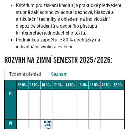
Kritérium pro získání kreditu je praktické předvedení
stupně základního zvládnutí dechové, hlasové a
artikulační techniky s ohledem na individuální
dispozice studentů a osobního přístupu
k interpretaci jednoduchého textu.
Podmínkou zápočtu je 80 % docházky na
individuální výuku a cvičení.
ROZVRH NA ZIMNÍ SEMESTR 2025/2026:
Týdenní přehled
Seznam
06:00–
08:00–
10:00–
12:00–
14:00–
16:00–
18:00–
20:00–
22:00–
PO
08:00
10:00
12:00
14:00
16:00
18:00
20:00
22:00
24:00
místnost
ÚT
KAR-
R102