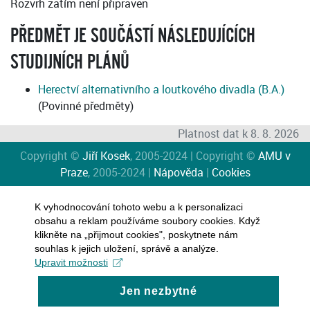
Rozvrh zatím není připraven
PŘEDMĚT JE SOUČÁSTÍ NÁSLEDUJÍCÍCH
STUDIJNÍCH PLÁNŮ
Herectví alternativního a loutkového divadla (B.A.)
(Povinné předměty)
Platnost dat k 8. 8. 2026
Copyright ©
Jiří Kosek
, 2005-2024 | Copyright ©
AMU v
Praze
, 2005-2024 |
Nápověda
|
Cookies
K vyhodnocování tohoto webu a k personalizaci
obsahu a reklam používáme soubory cookies. Když
klikněte na „přijmout cookies", poskytnete nám
souhlas k jejich uložení, správě a analýze.
Upravit možnosti
Jen nezbytné