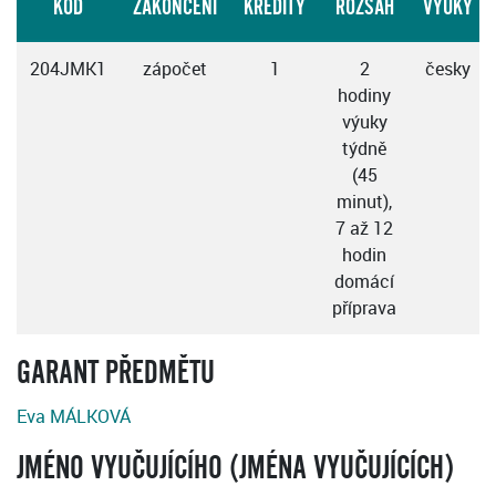
KÓD
ZAKONČENÍ
KREDITY
ROZSAH
VÝUKY
204JMK1
zápočet
1
2
česky
hodiny
výuky
týdně
(45
minut),
7 až 12
hodin
domácí
příprava
GARANT PŘEDMĚTU
Eva MÁLKOVÁ
JMÉNO VYUČUJÍCÍHO (JMÉNA VYUČUJÍCÍCH)