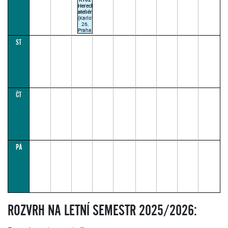
Herecký
ateliér
(Karlova
26,
Praha
1)
ST
MÁLKOVÁ
E.
10:30–
12:00
(paralelka
1)
ČT
PÁ
ROZVRH NA LETNÍ SEMESTR 2025/2026: