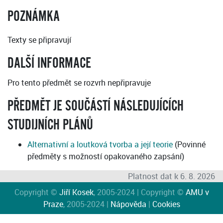
POZNÁMKA
Texty se připravují
DALŠÍ INFORMACE
Pro tento předmět se rozvrh nepřipravuje
PŘEDMĚT JE SOUČÁSTÍ NÁSLEDUJÍCÍCH
STUDIJNÍCH PLÁNŮ
Alternativní a loutková tvorba a její teorie
(Povinné
předměty s možností opakovaného zapsání)
Platnost dat k 6. 8. 2026
Copyright ©
Jiří Kosek
, 2005-2024 | Copyright ©
AMU v
Praze
, 2005-2024 |
Nápověda
|
Cookies