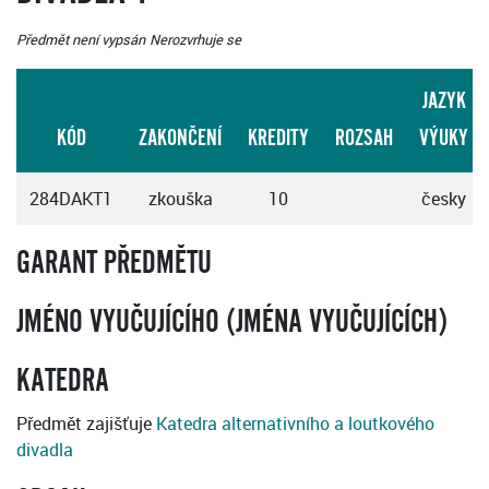
Předmět není vypsán
Nerozvrhuje se
JAZYK
KÓD
ZAKONČENÍ
KREDITY
ROZSAH
VÝUKY
284DAKT1
zkouška
10
česky
GARANT PŘEDMĚTU
JMÉNO VYUČUJÍCÍHO (JMÉNA VYUČUJÍCÍCH)
KATEDRA
Předmět zajišťuje
Katedra alternativního a loutkového
divadla