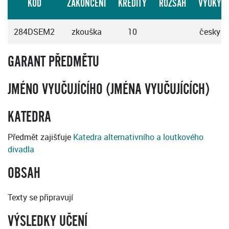
KÓD
ZAKONČENÍ
KREDITY
ROZSAH
VÝUKY
284DSEM2
zkouška
10
česky
GARANT PŘEDMĚTU
JMÉNO VYUČUJÍCÍHO (JMÉNA VYUČUJÍCÍCH)
KATEDRA
Předmět zajišťuje
Katedra alternativního a loutkového
divadla
OBSAH
Texty se připravují
VÝSLEDKY UČENÍ