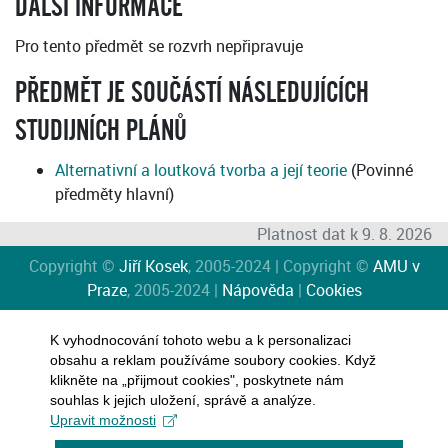
DALŠÍ INFORMACE
Pro tento předmět se rozvrh nepřipravuje
PŘEDMĚT JE SOUČÁSTÍ NÁSLEDUJÍCÍCH
STUDIJNÍCH PLÁNŮ
Alternativní a loutková tvorba a její teorie
(Povinné
předměty hlavní)
Platnost dat k 9. 8. 2026
Copyright ©
Jiří Kosek
, 2005-2024 | Copyright ©
AMU v
Praze
, 2005-2024 |
Nápověda
|
Cookies
K vyhodnocování tohoto webu a k personalizaci
obsahu a reklam používáme soubory cookies. Když
klikněte na „přijmout cookies", poskytnete nám
souhlas k jejich uložení, správě a analýze.
Upravit možnosti