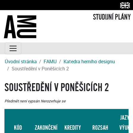
STUDIJNÍ PLÁNY
Úvodní stránka
FAMU
Katedra herního designu
Soustředění v Poněšicích 2
SOUSTŘEDĚNÍ V PONĚŠICÍCH 2
Předmět není vypsán
Nerozvrhuje se
JAZYK
KÓD
ZAKONČENÍ
KREDITY
ROZSAH
VÝUKY