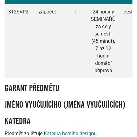
312SVP2
zápočet
1
24 hodiny
česky
SEMINÁŘŮ
za celý
semestr
(45 minut),
7 až 12
hodin
domácí
příprava
GARANT PŘEDMĚTU
JMÉNO VYUČUJÍCÍHO (JMÉNA VYUČUJÍCÍCH)
KATEDRA
Předmět zajišťuje
Katedra herního designu