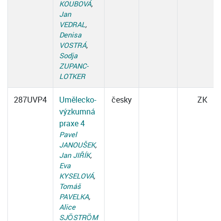
KOUBOVÁ
,
Jan
VEDRAL
,
Denisa
VOSTRÁ
,
Sodja
ZUPANC-
LOTKER
287UVP4
Umělecko-
česky
ZK
výzkumná
praxe 4
Pavel
JANOUŠEK
,
Jan JIŘÍK
,
Eva
KYSELOVÁ
,
Tomáš
PAVELKA
,
Alice
SJÖSTRÖM