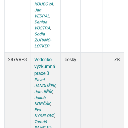
KOUBOVÁ
,
Jan
VEDRAL
,
Denisa
VOSTRÁ
,
Sodja
ZUPANC-
LOTKER
287VVP3
Vědecko-
česky
ZK
výzkumná
praxe 3
Pavel
JANOUŠEK
,
Jan JIŘÍK
,
Jakub
KORČÁK
,
Eva
KYSELOVÁ
,
Tomáš
PAVELKA
,