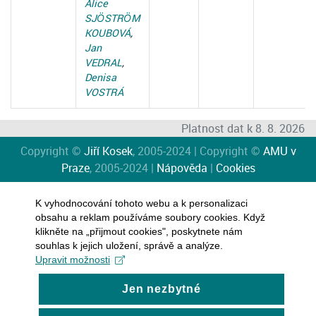
Alice
SJÖSTRÖM
KOUBOVÁ
,
Jan
VEDRAL
,
Denisa
VOSTRÁ
Platnost dat k 8. 8. 2026
Copyright ©
Jiří Kosek
, 2005-2024 | Copyright ©
AMU v
Praze
, 2005-2024 |
Nápověda
|
Cookies
K vyhodnocování tohoto webu a k personalizaci
obsahu a reklam používáme soubory cookies. Když
klikněte na „přijmout cookies", poskytnete nám
souhlas k jejich uložení, správě a analýze.
Upravit možnosti
Jen nezbytné