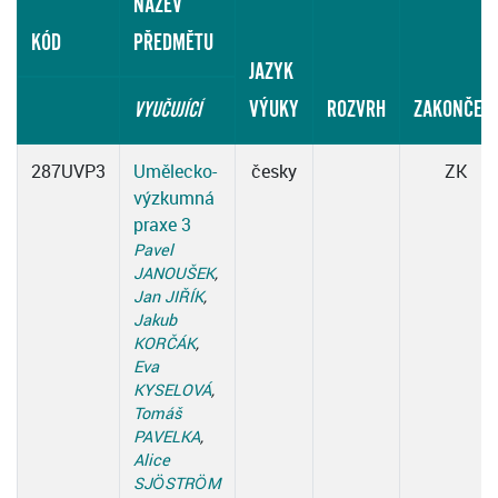
NÁZEV
KÓD
PŘEDMĚTU
JAZYK
VÝUKY
ROZVRH
ZAKONČENÍ
VYUČUJÍCÍ
287UVP3
Umělecko-
česky
ZK
výzkumná
praxe 3
Pavel
JANOUŠEK
,
Jan JIŘÍK
,
Jakub
KORČÁK
,
Eva
KYSELOVÁ
,
Tomáš
PAVELKA
,
Alice
SJÖSTRÖM