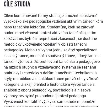
CÍLE STUDIA
Cílem kombinované formy studia je umožnit soustavné
vysokoškolské pedagogické vzdělání aktivním tanečníkům
nebo tanečním lektorům. Studentům, kteří se zároveň
budou moci věnovat profesi aktivního tanečníka, a tím
získávat nezbytné interpretační zkušenosti, se dostane
metodicky ukotveného vzdělání v oblasti taneční
pedagogiky. Mohou si vybrat jednu ze čtyř specializací:
klasický tanec, moderní a současný tanec, lidový tanec a
taneční výchovu. Již profilovaní tanečníci a pedagogové
na nižších stupních vzdělávacího systému se seznámí
prakticky i teoreticky s dalšími tanečními technikami a
styly, metodikou a didaktikou tance pro všechny věkové
kategorie. Získají přehled o historickém vývoji tance a
znalosti z oboru pedagogiky, psychologie a hlasové
výchovy nezbytné pro budoucí profesi pedagoga.
Vyváženost kontaktní výuky se samostudiem pomůže