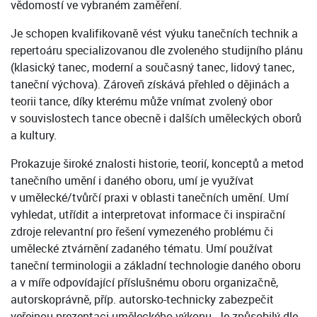
vědomostí ve vybraném zaměření.
Je schopen kvalifikovaně vést výuku tanečních technik a
repertoáru specializovanou dle zvoleného studijního plánu
(klasický tanec, moderní a současný tanec, lidový tanec,
taneční výchova). Zároveň získává přehled o dějinách a
teorii tance, díky kterému může vnímat zvolený obor
v souvislostech tance obecně i dalších uměleckých oborů
a kultury.
Prokazuje široké znalosti historie, teorií, konceptů a metod
tanečního umění i daného oboru, umí je využívat
v umělecké/tvůrčí praxi v oblasti tanečních umění. Umí
vyhledat, utřídit a interpretovat informace či inspirační
zdroje relevantní pro řešení vymezeného problému či
umělecké ztvárnění zadaného tématu. Umí používat
taneční terminologii a základní technologie daného oboru
a v míře odpovídající příslušnému oboru organizačně,
autorskoprávně, příp. autorsko-technicky zabezpečit
veřejnou prezentaci uměleckého výkonu. Je způsobilý dle