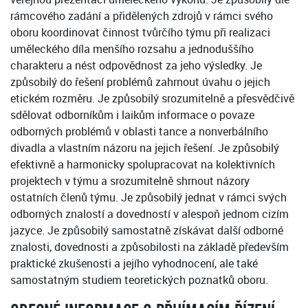
rámcového zadání a přidělených zdrojů v rámci svého
oboru koordinovat činnost tvůrčího týmu při realizaci
uměleckého díla menšího rozsahu a jednoduššího
charakteru a nést odpovědnost za jeho výsledky. Je
způsobilý do řešení problémů zahrnout úvahu o jejich
etickém rozměru. Je způsobilý srozumitelně a přesvědčivě
sdělovat odborníkům i laikům informace o povaze
odborných problémů v oblasti tance a nonverbálního
divadla a vlastním názoru na jejich řešení. Je způsobilý
efektivně a harmonicky spolupracovat na kolektivních
projektech v týmu a srozumitelně shrnout názory
ostatních členů týmu. Je způsobilý jednat v rámci svých
odborných znalostí a dovedností v alespoň jednom cizím
jazyce. Je způsobilý samostatně získávat další odborné
znalosti, dovednosti a způsobilosti na základě především
praktické zkušenosti a jejího vyhodnocení, ale také
samostatným studiem teoretických poznatků oboru.