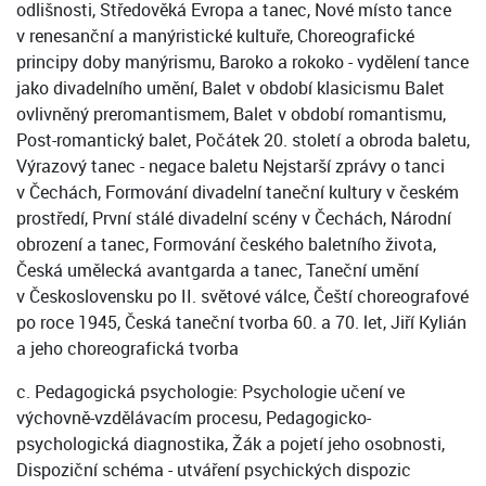
odlišnosti, Středověká Evropa a tanec, Nové místo tance
v renesanční a manýristické kultuře, Choreografické
principy doby manýrismu, Baroko a rokoko - vydělení tance
jako divadelního umění, Balet v období klasicismu Balet
ovlivněný preromantismem, Balet v období romantismu,
Post-romantický balet, Počátek 20. století a obroda baletu,
Výrazový tanec - negace baletu Nejstarší zprávy o tanci
v Čechách, Formování divadelní taneční kultury v českém
prostředí, První stálé divadelní scény v Čechách, Národní
obrození a tanec, Formování českého baletního života,
Česká umělecká avantgarda a tanec, Taneční umění
v Československu po II. světové válce, Čeští choreografové
po roce 1945, Česká taneční tvorba 60. a 70. let, Jiří Kylián
a jeho choreografická tvorba
c. Pedagogická psychologie: Psychologie učení ve
výchovně-vzdělávacím procesu, Pedagogicko-
psychologická diagnostika, Žák a pojetí jeho osobnosti,
Dispoziční schéma - utváření psychických dispozic