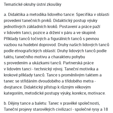
Tematické okruhy ústní zkoušky
a. Didaktika a metodika lidového tance: Specifika v oblasti
provedení tanečních prvků. Didaktický postup výuky
jednotlivých základních kroků. Postavení a práce paží
v lidovém tanci, pozice a držení v páru a ve skupině.
Příklady tanců točivých a figurálních tanců s pevnou
vazbou na hudební doprovod. Druhy našich lidových tanců
podle etnografických oblastí. Druhy lidových tanců podle
taktu, tanečního motivu a charakteru pohybu
s provedením a ukázkami tanců. Partnerská práce
v lidovém tanci - technický vývoj. Taneční motivika a
krokové příklady tanců. Tance s proměnlivým taktem a
tanec se střídáním dvoudobého a třídobého metra -
dvojtance. Didaktický přístup k různým věkovým
kategoriím, metodické postupy výuky, korekce, motivace.
b. Dějiny tance a baletu: Tanec v pravěké společnosti,
Taneční projevy starověkých civilizací - společné rysy a 18