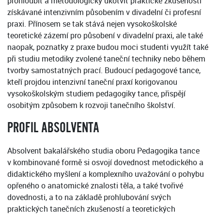
prohloubit a metodologicky ukotvit praktické zkušenosti
získávané intenzivním působením v divadelní či profesní
praxi. Přínosem se tak stává nejen vysokoškolské
teoretické zázemí pro působení v divadelní praxi, ale také
naopak, poznatky z praxe budou moci studenti využít také
při studiu metodiky zvolené taneční techniky nebo během
tvorby samostatných prací. Budoucí pedagogové tance,
kteří projdou intenzivní taneční praxí korigovanou
vysokoškolským studiem pedagogiky tance, přispějí
osobitým způsobem k rozvoji tanečního školství.
PROFIL ABSOLVENTA
Absolvent bakalářského studia oboru Pedagogika tance
v kombinované formě si osvojí dovednost metodického a
didaktického myšlení a komplexního uvažování o pohybu
opřeného o anatomické znalosti těla, a také tvořivé
dovednosti, a to na základě prohlubování svých
praktických tanečních zkušeností a teoretických