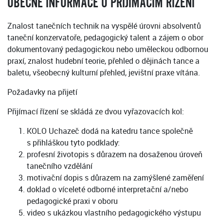
OBECNÉ INFORMACE O PŘIJÍMACÍM ŘÍZENÍ
Znalost tanečních technik na vyspělé úrovni absolventů
taneční konzervatoře, pedagogický talent a zájem o obor
dokumentovaný pedagogickou nebo uměleckou odbornou
praxí, znalost hudební teorie, přehled o dějinách tance a
baletu, všeobecný kulturní přehled, jevištní praxe vítána.
Požadavky na přijetí
Přijímací řízení se skládá ze dvou vyřazovacích kol:
KOLO Uchazeč dodá na katedru tance společně
s přihláškou tyto podklady:
profesní životopis s důrazem na dosaženou úroveň
tanečního vzdělání
motivační dopis s důrazem na zamýšlené zaměření
doklad o víceleté odborné interpretační a/nebo
pedagogické praxi v oboru
video s ukázkou vlastního pedagogického výstupu