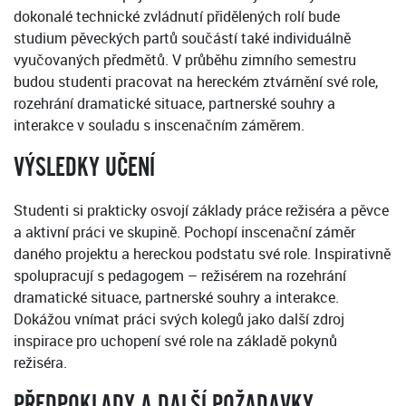
dokonalé technické zvládnutí přidělených rolí bude
studium pěveckých partů součástí také individuálně
vyučovaných předmětů. V průběhu zimního semestru
budou studenti pracovat na hereckém ztvárnění své role,
rozehrání dramatické situace, partnerské souhry a
interakce v souladu s inscenačním záměrem.
VÝSLEDKY UČENÍ
Studenti si prakticky osvojí základy práce režiséra a pěvce
a aktivní práci ve skupině. Pochopí inscenační záměr
daného projektu a hereckou podstatu své role. Inspirativně
spolupracují s pedagogem – režisérem na rozehrání
dramatické situace, partnerské souhry a interakce.
Dokážou vnímat práci svých kolegů jako další zdroj
inspirace pro uchopení své role na základě pokynů
režiséra.
PŘEDPOKLADY A DALŠÍ POŽADAVKY