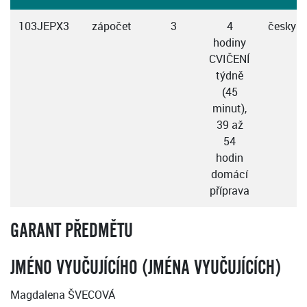
103JEPX3
zápočet
3
4
česky
hodiny
CVIČENÍ
týdně
(45
minut),
39 až
54
hodin
domácí
příprava
GARANT PŘEDMĚTU
JMÉNO VYUČUJÍCÍHO (JMÉNA VYUČUJÍCÍCH)
Magdalena ŠVECOVÁ