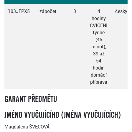
103JEPX5
zápočet
3
4
česky
hodiny
CVIČENÍ
týdně
(45
minut),
39 až
54
hodin
domácí
příprava
GARANT PŘEDMĚTU
JMÉNO VYUČUJÍCÍHO (JMÉNA VYUČUJÍCÍCH)
Magdalena ŠVECOVÁ