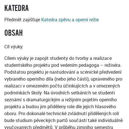
KATEDRA
Předmět zajišťuje
Katedra zpěvu a operní režie
OBSAH
Cíl výuky:
Cílem výuky je zapojit studenty do tvorby a realizace
studentského projektu pod vedením pedagoga – režiséra.
Podstatou projektu je nastudování a scénické předvedení
vybraného operního díla (nebo jeho části), upraveného pro
realizaci v omezeném počtu účinkujících a v omezených
podmínkách školy. Na úvodních setkáních se studenti
seznámí s dramaturgickým a režijním pojetím operního
projektu a budou jim přiděleny role dle jejich hlasového
oboru. Pro dokonalé technické zvládnutí přidělených rolí
bude studium pěveckých partů součástí také individuálně
vyučovaných předmětů. V průběhu zimního semestru