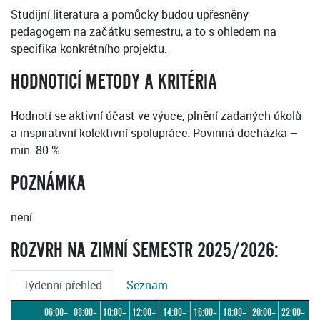
Studijní literatura a pomůcky budou upřesněny
pedagogem na začátku semestru, a to s ohledem na
specifika konkrétního projektu.
HODNOTICÍ METODY A KRITÉRIA
Hodnotí se aktivní účast ve výuce, plnění zadaných úkolů
a inspirativní kolektivní spolupráce. Povinná docházka –
min. 80 %
POZNÁMKA
není
ROZVRH NA ZIMNÍ SEMESTR 2025/2026:
Týdenní přehled
Seznam
06:00–
08:00–
10:00–
12:00–
14:00–
16:00–
18:00–
20:00–
22:00–