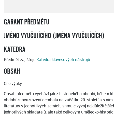
GARANT PŘEDMĚTU
JMÉNO VYUČUJÍCÍHO (JMÉNA VYUČUJÍCÍCH)
KATEDRA
Předmět zajišťuje
Katedra klávesových nástrojů
OBSAH
Cíle výuky:
Obsah předmětu vychází jak z historického období, během které
období znovuzrození cembala na začátku 20. století a s ním
literatury v jednotlivých zemích, shrnuje vývoj nejdůležitějš
jednotlivých skladatelů, ale také celkovým umělecko-histo