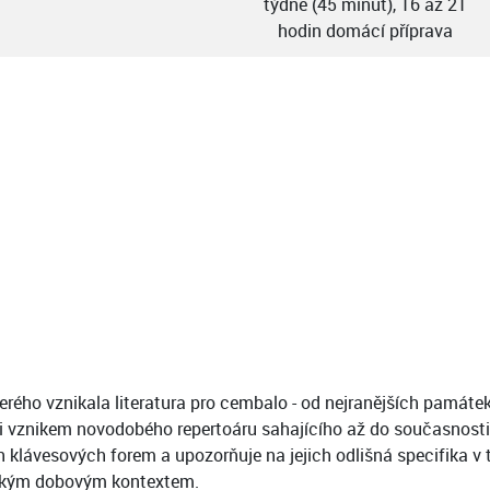
týdně (45 minut), 16 až 21
hodin domácí příprava
ho vznikala literatura pro cembalo - od nejranějších památek pro
 i vznikem novodobého repertoáru sahajícího až do současnosti
ích klávesových forem a upozorňuje na jejich odlišná specifika 
rickým dobovým kontextem.