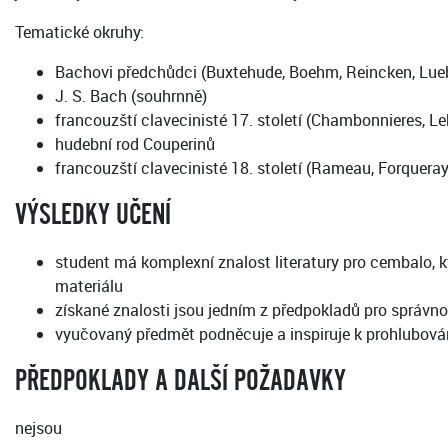
Tematické okruhy:
Bachovi předchůdci (Buxtehude, Boehm, Reincken, Lue
J. S. Bach (souhrnně)
francouzští clavecinisté 17. století (Chambonnieres, L
hudební rod Couperinů
francouzští clavecinisté 18. století (Rameau, Forqueray
VÝSLEDKY UČENÍ
student má komplexní znalost literatury pro cembalo, k
materiálu
získané znalosti jsou jedním z předpokladů pro správno
vyučovaný předmět podněcuje a inspiruje k prohlubování 
PŘEDPOKLADY A DALŠÍ POŽADAVKY
nejsou