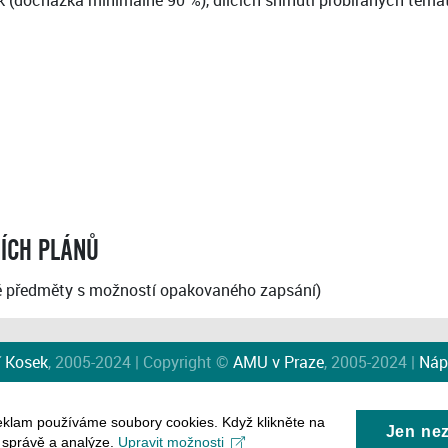
k (docházka minimálně 90 %), dílčích shrnutí probíraných tém
NÍCH PLÁNŮ
 předměty s možností opakovaného zapsání)
í Kosek
, 2005-2024 | Copyright ©
AMU v Praze
, 2005-2024 |
Náp
eklam používáme soubory cookies. Když klikněte na
Jen ne
, správě a analýze.
Upravit možnosti