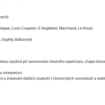
beck)
ebegue, Louis Couperin, D´Anglebert, Marchand, Le Roux)
, Duphly, Balbastre)
terou využívá při sestavování vlastního repertoáru, chápe histo
u interpretaci
a získávání dalších znalostí z historických souvislostí a reálií