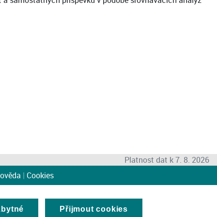
at a samostatných příspěvků v podobě srovnávacích analýz
Platnost dat k 7. 8. 2026
ověda
|
Cookies
zbytné
Přijmout cookies