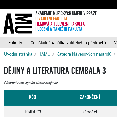
AKADEMIE MÚZICKÝCH UMĚNÍ V PRAZE
DIVADELNÍ FAKULTA
FILMOVÁ A TELEVIZNÍ FAKULTA
HUDEBNÍ A TANEČNÍ FAKULTA
Fakulty
Celoškolní nabídka volitelných předmětů
V
Úvodní stránka
HAMU
Katedra klávesových nástrojů
DĚJINY A LITERATURA CEMBALA 3
Předmět není vypsán
Nerozvrhuje se
KÓD
ZAKONČENÍ
104DLC3
zápočet