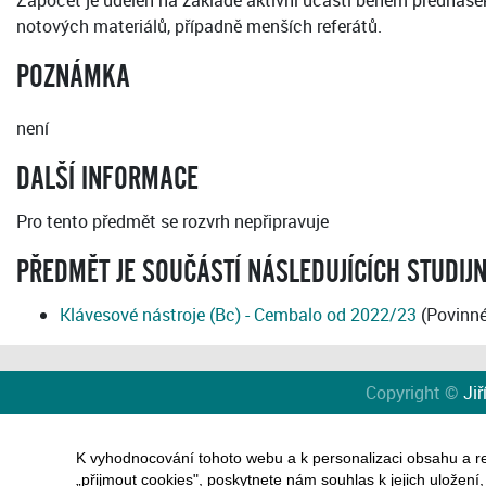
Zápočet je udělen na základě aktivní účasti během přednáše
notových materiálů, případně menších referátů.
POZNÁMKA
není
DALŠÍ INFORMACE
Pro tento předmět se rozvrh nepřipravuje
PŘEDMĚT JE SOUČÁSTÍ NÁSLEDUJÍCÍCH STUDIJ
Klávesové nástroje (Bc) - Cembalo od 2022/23
(Povinné
Copyright ©
Jiř
K vyhodnocování tohoto webu a k personalizaci obsahu a r
„přijmout cookies", poskytnete nám souhlas k jejich uložení