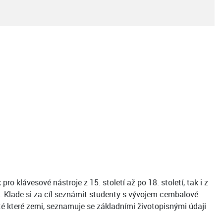
 klávesové nástroje z 15. století až po 18. století, tak i z
. Klade si za cíl seznámit studenty s vývojem cembalové
v té které zemi, seznamuje se základními životopisnými údaji