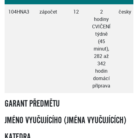
104HNA3
zápočet
12
2
česky
hodiny
CVIČENÍ
týdně
(45
minut),
282 až
342
hodin
domácí
příprava
GARANT PŘEDMĚTU
JMÉNO VYUČUJÍCÍHO (JMÉNA VYUČUJÍCÍCH)
KATEDRA