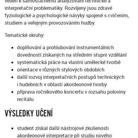
veden k samostatnému analyzování technické a
interpretační problematiky. Rozvíjeny jsou zdravé
fyziologické a psychologické návyky spojené s cvičením,
studiem a veřejným provozováním hudby.
Tematické okruhy:
doplňování a prohlubování instrumentálních
dovedností získaných na středním stupni vzdělání
systematická práce na vlastní umělecké tvorbě
orientace v různých stylových obdobích
další rozvoj interpretačních postupů technických
i hudebních v oblasti akordeonové tvorby
příprava ročníkového koncertu v rozsahu poloviny
recitálu
VÝSLEDKY UČENÍ
student získal další nástrojové zkušenosti
akordeonové interpretace při studiu nového