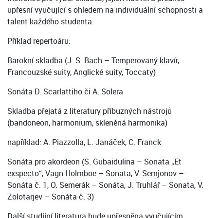
upřesní vyučující s ohledem na individuální schopnosti a
talent každého studenta.
Příklad repertoáru:
Barokní skladba (J. S. Bach – Temperovaný klavír,
Francouzské suity, Anglické suity, Toccaty)
Sonáta D. Scarlattiho či A. Solera
Skladba přejatá z literatury příbuzných nástrojů
(bandoneon, harmonium, skleněná harmonika)
například: A. Piazzolla, L. Janáček, C. Franck
Sonáta pro akordeon (S. Gubaidulina – Sonata „Et
exspecto“, Vagn Holmboe – Sonata, V. Semjonov –
Sonáta č. 1, O. Semerák – Sonáta, J. Truhlář – Sonata, V.
Zolotarjev – Sonáta č. 3)
Další studijní literatura bude upřesněna vyučujícím