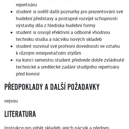
repertoáru
student si ověřil další poznatky pro prezentování své
hudební představy a postupně rozvíjel schopnosti
výstavby díla z hlediska hudební formy
student si osvojil efektivní a odborně vhodnou
techniku studia a nácviku nových skladeb
student rozvinul své profesní dovednosti ve vztahu
k různým interpretačním stylům
na konci semestru student předvede dobře zvládnuté
technické a umělecké zadání studijního repertoáru
před komisí
PŘEDPOKLADY A DALŠÍ POŽADAVKY
nejsou
LITERATURA
Instrukce pro výběr skladeb, jejich nácvik a přednes