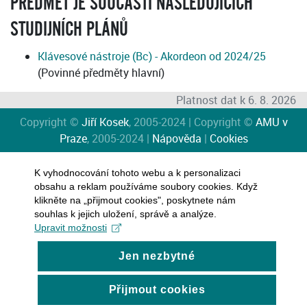
PŘEDMĚT JE SOUČÁSTÍ NÁSLEDUJÍCÍCH
STUDIJNÍCH PLÁNŮ
Klávesové nástroje (Bc) - Akordeon od 2024/25
(Povinné předměty hlavní)
Platnost dat k 6. 8. 2026
Copyright ©
Jiří Kosek
, 2005-2024 | Copyright ©
AMU v
Praze
, 2005-2024 |
Nápověda
|
Cookies
K vyhodnocování tohoto webu a k personalizaci
obsahu a reklam používáme soubory cookies. Když
klikněte na „přijmout cookies", poskytnete nám
souhlas k jejich uložení, správě a analýze.
Upravit možnosti
Jen nezbytné
Přijmout cookies