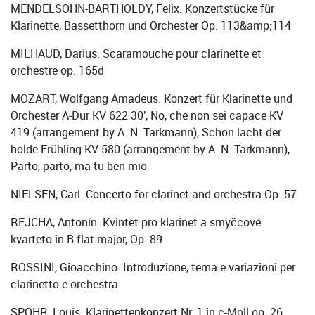
MENDELSOHN-BARTHOLDY, Felix. Konzertstücke für
Klarinette, Bassetthorn und Orchester Op. 113&amp;114
MILHAUD, Darius. Scaramouche pour clarinette et
orchestre op. 165d
MOZART, Wolfgang Amadeus. Konzert für Klarinette und
Orchester A-Dur KV 622 30’, No, che non sei capace KV
419 (arrangement by A. N. Tarkmann), Schon lacht der
holde Frühling KV 580 (arrangement by A. N. Tarkmann),
Parto, parto, ma tu ben mio
NIELSEN, Carl. Concerto for clarinet and orchestra Op. 57
REJCHA, Antonín. Kvintet pro klarinet a smyčcové
kvarteto in B flat major, Op. 89
ROSSINI, Gioacchino. Introduzione, tema e variazioni per
clarinetto e orchestra
SPOHR, Louis. Klarinettenkonzert Nr. 1 in c-Moll op. 26,