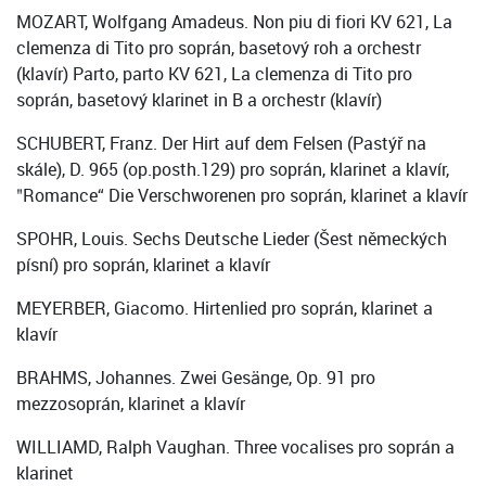
MOZART, Wolfgang Amadeus. Non piu di fiori KV 621, La
clemenza di Tito pro soprán, basetový roh a orchestr
(klavír) Parto, parto KV 621, La clemenza di Tito pro
soprán, basetový klarinet in B a orchestr (klavír)
SCHUBERT, Franz. Der Hirt auf dem Felsen (Pastýř na
skále), D. 965 (op.posth.129) pro soprán, klarinet a klavír,
ʺRomance“ Die Verschworenen pro soprán, klarinet a klavír
SPOHR, Louis. Sechs Deutsche Lieder (Šest německých
písní) pro soprán, klarinet a klavír
MEYERBER, Giacomo. Hirtenlied pro soprán, klarinet a
klavír
BRAHMS, Johannes. Zwei Gesänge, Op. 91 pro
mezzosoprán, klarinet a klavír
WILLIAMD, Ralph Vaughan. Three vocalises pro soprán a
klarinet