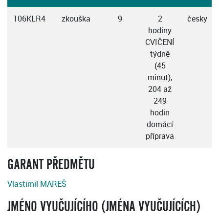
106KLR4
zkouška
9
2
česky
hodiny
CVIČENÍ
týdně
(45
minut),
204 až
249
hodin
domácí
příprava
GARANT PŘEDMĚTU
Vlastimil MAREŠ
JMÉNO VYUČUJÍCÍHO (JMÉNA VYUČUJÍCÍCH)