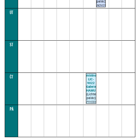
palác)
NOVOTNÝ
J.
ÚT
18:00–
19:30
(paralelka
2)
Paralelka
č. 2 je
určena
pro
žesťové
ST
dechové
nástroje
místnost
ČT
LIC-
9022
Galerie
HAMU
(Lichtenštejnský
palác)
PIVODA
R.
PÁ
16:30–
18:00
(paralelka
1)
Paralelka
č. 1 je
určena
pro
dřevěné