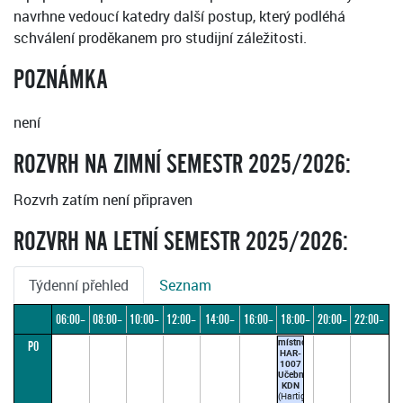
navrhne vedoucí katedry další postup, který podléhá
schválení proděkanem pro studijní záležitosti.
POZNÁMKA
není
ROZVRH NA ZIMNÍ SEMESTR 2025/2026:
Rozvrh zatím není připraven
ROZVRH NA LETNÍ SEMESTR 2025/2026:
Týdenní přehled
Seznam
06:00–
08:00–
10:00–
12:00–
14:00–
16:00–
18:00–
20:00–
22:00–
místnost
PO
08:00
10:00
12:00
14:00
16:00
18:00
20:00
22:00
24:00
HAR-
1007
Učebna
KDN
(Hartigovský