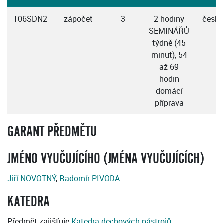
106SDN2
zápočet
3
2 hodiny
česky
SEMINÁŘŮ
týdně (45
minut), 54
až 69
hodin
domácí
příprava
GARANT PŘEDMĚTU
JMÉNO VYUČUJÍCÍHO (JMÉNA VYUČUJÍCÍCH)
Jiří NOVOTNÝ
,
Radomír PIVODA
KATEDRA
Předmět zajišťuje
Katedra dechových nástrojů