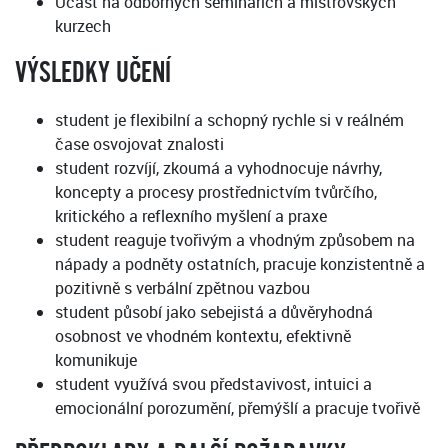
Účast na odborných seminářích a mistrovských
kurzech
VÝSLEDKY UČENÍ
student je flexibilní a schopný rychle si v reálném
čase osvojovat znalosti
student rozvíjí, zkoumá a vyhodnocuje návrhy,
koncepty a procesy prostřednictvím tvůrčího,
kritického a reflexního myšlení a praxe
student reaguje tvořivým a vhodným způsobem na
nápady a podněty ostatních, pracuje konzistentně a
pozitivně s verbální zpětnou vazbou
student působí jako sebejistá a důvěryhodná
osobnost ve vhodném kontextu, efektivně
komunikuje
student využívá svou představivost, intuici a
emocionální porozumění, přemýšlí a pracuje tvořivě