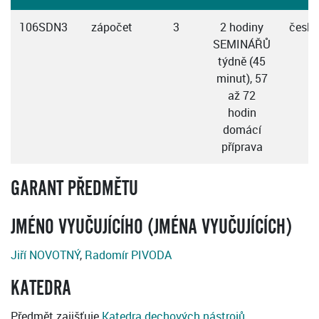
106SDN3
zápočet
3
2 hodiny
česky
SEMINÁŘŮ
týdně (45
minut), 57
až 72
hodin
domácí
příprava
GARANT PŘEDMĚTU
JMÉNO VYUČUJÍCÍHO (JMÉNA VYUČUJÍCÍCH)
Jiří NOVOTNÝ
,
Radomír PIVODA
KATEDRA
Předmět zajišťuje
Katedra dechových nástrojů