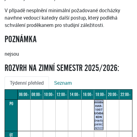
V případě nesplnění minimální požadované docházky
navrhne vedoucí katedry další postup, který podléhá
schválení proděkanem pro studijní záležitosti.
POZNÁMKA
nejsou
ROZVRH NA ZIMNÍ SEMESTR 2025/2026:
Týdenní přehled
Seznam
06:00–
08:00–
10:00–
12:00–
14:00–
16:00–
18:00–
20:00–
22:00–
místnost
PO
08:00
10:00
12:00
14:00
16:00
18:00
20:00
22:00
24:00
HAR-
1007
Učebna
KDN
(Hartigovský
palác)
NOVOTNÝ
J.
ÚT
18:00–