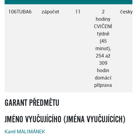
106TUBA6
zápočet
11
2
česky
hodiny
CVIČENÍ
týdně
(45
minut),
254 až
309
hodin
domácí
příprava
GARANT PŘEDMĚTU
JMÉNO VYUČUJÍCÍHO (JMÉNA VYUČUJÍCÍCH)
Karel MALIMÁNEK