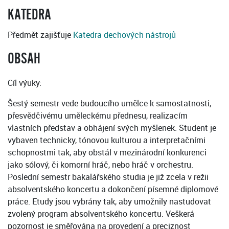
KATEDRA
Předmět zajišťuje
Katedra dechových nástrojů
OBSAH
Cíl výuky:
Šestý semestr vede budoucího umělce k samostatnosti,
přesvědčivému uměleckému přednesu, realizacím
vlastních představ a obhájení svých myšlenek. Student je
vybaven technicky, tónovou kulturou a interpretačními
schopnostmi tak, aby obstál v mezinárodní konkurenci
jako sólový, či komorní hráč, nebo hráč v orchestru.
Poslední semestr bakalářského studia je již zcela v režii
absolventského koncertu a dokončení písemné diplomové
práce. Etudy jsou vybrány tak, aby umožnily nastudovat
zvolený program absolventského koncertu. Veškerá
pozornost je směřována na provedení a preciznost