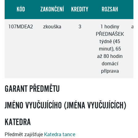
KÓD
ZAKONČENÍ
KREDITY
ROZSAH
V
107MDEA2
zkouška
3
1 hodiny
an
PŘEDNÁŠEK
týdně (45
minut), 65
až 80 hodin
domácí
příprava
GARANT PŘEDMĚTU
JMÉNO VYUČUJÍCÍHO (JMÉNA VYUČUJÍCÍCH)
KATEDRA
Předmět zajišťuje
Katedra tance