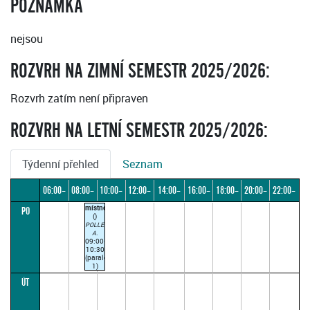
POZNÁMKA
nejsou
ROZVRH NA ZIMNÍ SEMESTR 2025/2026:
Rozvrh zatím není připraven
ROZVRH NA LETNÍ SEMESTR 2025/2026:
Týdenní přehled
Seznam
06:00–
08:00–
10:00–
12:00–
14:00–
16:00–
18:00–
20:00–
22:00–
místnost
PO
08:00
10:00
12:00
14:00
16:00
18:00
20:00
22:00
24:00
()
POLLERTOVÁ
A.
09:00–
10:30
(paralelka
1)
Výuka
ÚT
probíhá
ve
studiu
Adély