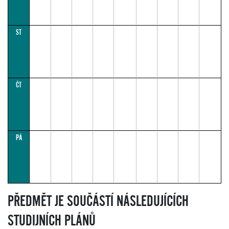
Pollertové
-
Černá
labuť.
ST
ČT
PÁ
PŘEDMĚT JE SOUČÁSTÍ NÁSLEDUJÍCÍCH
STUDIJNÍCH PLÁNŮ