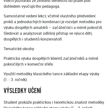
všech poznatků ze zimního semestru do praxe pod
dohledem vyučujícího pedagoga.
Samostatné vedení lekcí, včetně vlastního předvedení
prvků a jednoduchých kombinací.je rozvíjet metodiku pro
výuku dospělých amatérů – začátečníci a mírně pokročilí.
Sledovat a analyzovat odlišný přístup ve výuce dětí,
dospělých i studentů konzervatoří.
Tematické okruhy:
Praktická výuka dospělých klientů začátečníků a mírně
pokročilých v komerční sféře.
Využití metodiky klasického tance základní etapy výuky
(1. - 3. ročník).
VÝSLEDKY UČENÍ
Student prokáže praktickou i teoretickou znalost metodiky