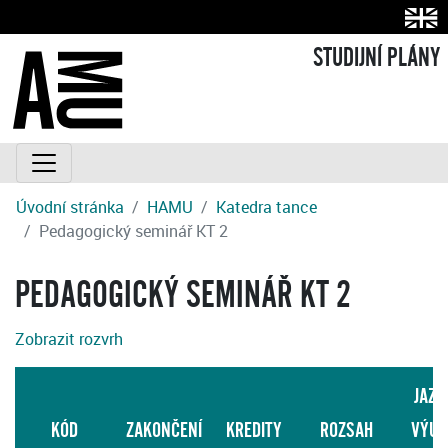
STUDIJNÍ PLÁNY
Úvodní stránka
HAMU
Katedra tance
Pedagogický seminář KT 2
PEDAGOGICKÝ SEMINÁŘ KT 2
Zobrazit rozvrh
JAZY
KÓD
ZAKONČENÍ
KREDITY
ROZSAH
VÝUK