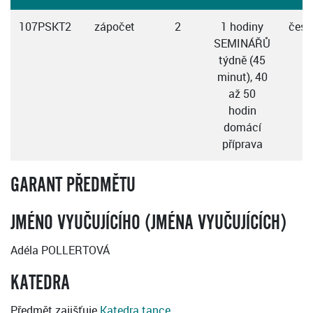
107PSKT2
zápočet
2
1 hodiny
česk
SEMINÁŘŮ
týdně (45
minut), 40
až 50
hodin
domácí
příprava
GARANT PŘEDMĚTU
JMÉNO VYUČUJÍCÍHO (JMÉNA VYUČUJÍCÍCH)
Adéla POLLERTOVÁ
KATEDRA
Předmět zajišťuje
Katedra tance