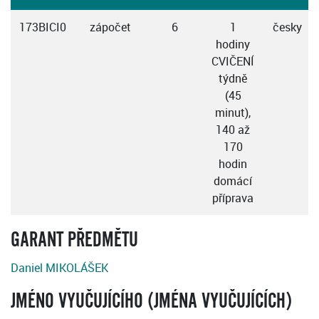
173BICI0
zápočet
6
1
česky
hodiny
CVIČENÍ
týdně
(45
minut),
140 až
170
hodin
domácí
příprava
GARANT PŘEDMĚTU
Daniel MIKOLÁŠEK
JMÉNO VYUČUJÍCÍHO (JMÉNA VYUČUJÍCÍCH)