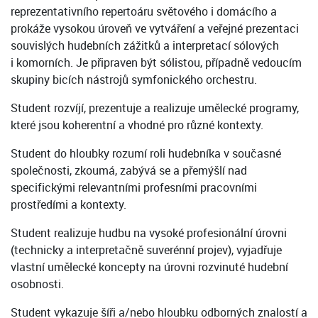
reprezentativního repertoáru světového i domácího a
prokáže vysokou úroveň ve vytváření a veřejné prezentaci
souvislých hudebních zážitků a interpretací sólových
i komorních. Je připraven být sólistou, případně vedoucím
skupiny bicích nástrojů symfonického orchestru.
Student rozvíjí, prezentuje a realizuje umělecké programy,
které jsou koherentní a vhodné pro různé kontexty.
Student do hloubky rozumí roli hudebníka v současné
společnosti, zkoumá, zabývá se a přemýšlí nad
specifickými relevantními profesními pracovními
prostředími a kontexty.
Student realizuje hudbu na vysoké profesionální úrovni
(technicky a interpretačně suverénní projev), vyjadřuje
vlastní umělecké koncepty na úrovni rozvinuté hudební
osobnosti.
Student vykazuje šíři a/nebo hloubku odborných znalostí a