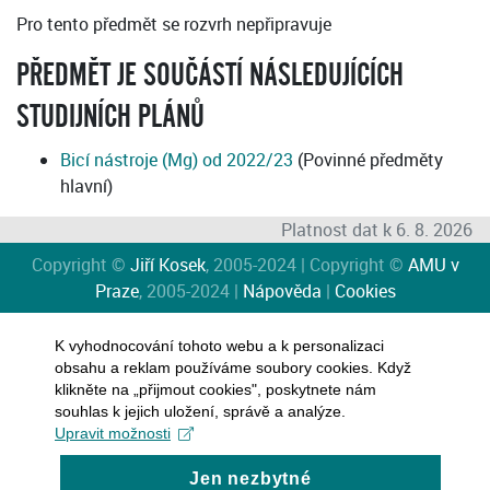
Pro tento předmět se rozvrh nepřipravuje
PŘEDMĚT JE SOUČÁSTÍ NÁSLEDUJÍCÍCH
STUDIJNÍCH PLÁNŮ
Bicí nástroje (Mg) od 2022/23
(Povinné předměty
hlavní)
Platnost dat k 6. 8. 2026
Copyright ©
Jiří Kosek
, 2005-2024 | Copyright ©
AMU v
Praze
, 2005-2024 |
Nápověda
|
Cookies
K vyhodnocování tohoto webu a k personalizaci
obsahu a reklam používáme soubory cookies. Když
klikněte na „přijmout cookies", poskytnete nám
souhlas k jejich uložení, správě a analýze.
Upravit možnosti
Jen nezbytné