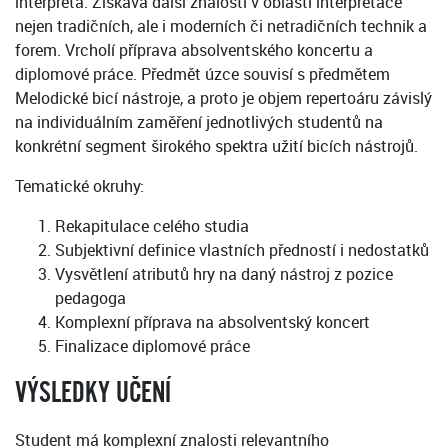
interpreta. Získává další znalosti v oblasti interpretace
nejen tradičních, ale i moderních či netradičních technik a
forem. Vrcholí příprava absolventského koncertu a
diplomové práce. Předmět úzce souvisí s předmětem
Melodické bicí nástroje, a proto je objem repertoáru závislý
na individuálním zaměření jednotlivých studentů na
konkrétní segment širokého spektra užití bicích nástrojů.
Tematické okruhy:
Rekapitulace celého studia
Subjektivní definice vlastních předností i nedostatků
Vysvětlení atributů hry na daný nástroj z pozice
pedagoga
Komplexní příprava na absolventský koncert
Finalizace diplomové práce
VÝSLEDKY UČENÍ
Student má komplexní znalosti relevantního