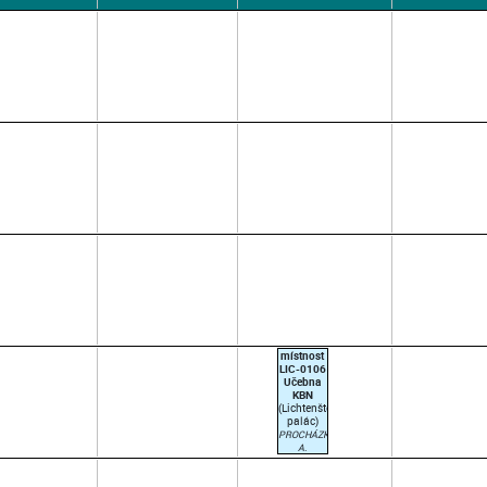
místnost
LIC-0106
Učebna
KBN
(Lichtenštejnský
palác)
PROCHÁZKA
A.
14:30–
15:15
(paralelka