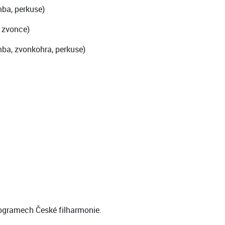
mba, perkuse)
é zvonce)
mba, zvonkohra, perkuse)
rogramech České filharmonie.