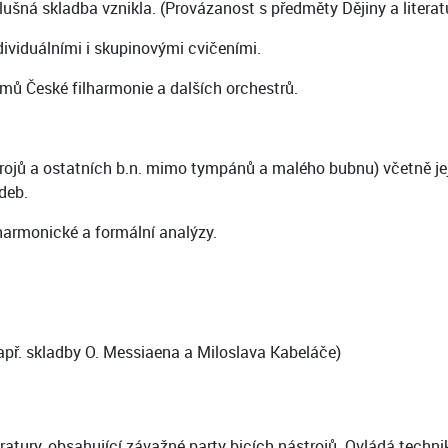
lušná skladba vznikla. (Provázanost s předměty Dějiny a literat
dividuálními i skupinovými cvičeními.
mů České filharmonie a dalších orchestrů.
rojů a ostatních b.n. mimo tympánů a malého bubnu) včetně jeji
deb.
harmonické a formální analýzy.
apř. skladby O. Messiaena a Miloslava Kabeláče)
ratury, obsahující závažné party bicích nástrojů. Ovládá techni