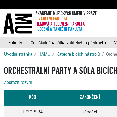
AKADEMIE MÚZICKÝCH UMĚNÍ V PRAZE
DIVADELNÍ FAKULTA
FILMOVÁ A TELEVIZNÍ FAKULTA
HUDEBNÍ A TANEČNÍ FAKULTA
Fakulty
Celoškolní nabídka volitelných předmětů
V
Úvodní stránka
HAMU
Katedra bicích nástrojů
Orches
ORCHESTRÁLNÍ PARTY A SÓLA BICÍCH
Zobrazit rozvrh
KÓD
ZAKONČENÍ
173OPSB4
zápočet