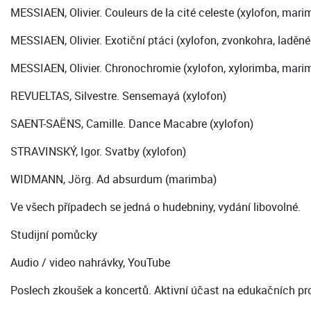
MESSIAEN, Olivier. Couleurs de la cité celeste (xylofon, mari
MESSIAEN, Olivier. Exotiční ptáci (xylofon, zvonkohra, laděn
MESSIAEN, Olivier. Chronochromie (xylofon, xylorimba, mari
REVUELTAS, Silvestre. Sensemayá (xylofon)
SAENT-SAËNS, Camille. Dance Macabre (xylofon)
STRAVINSKÝ, Igor. Svatby (xylofon)
WIDMANN, Jörg. Ad absurdum (marimba)
Ve všech případech se jedná o hudebniny, vydání libovolné.
Studijní pomůcky
Audio / video nahrávky, YouTube
Poslech zkoušek a koncertů. Aktivní účast na edukačních p