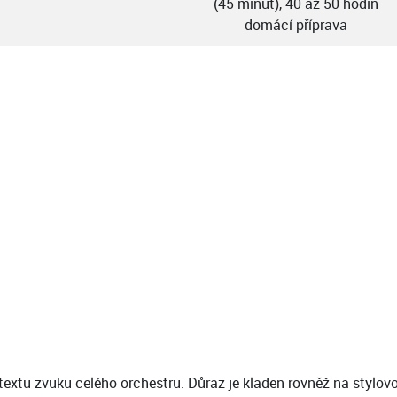
(45 minut), 40 až 50 hodin
domácí příprava
ntextu zvuku celého orchestru. Důraz je kladen rovněž na stylov