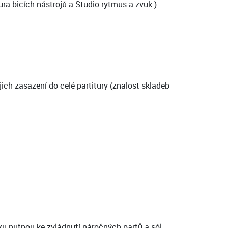
ura bicích nástrojů a Studio rytmus a zvuk.)
ch zasazení do celé partitury (znalost skladeb
ku nutnou ke zvládnutí náročných partů a sól.