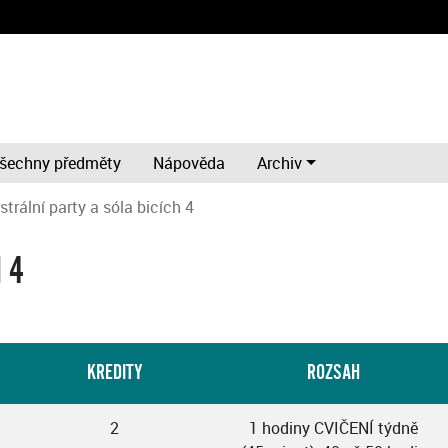
šechny předměty
Nápověda
Archiv
trální party a sóla bicích 4
 4
KREDITY
ROZSAH
2
1 hodiny CVIČENÍ týdně