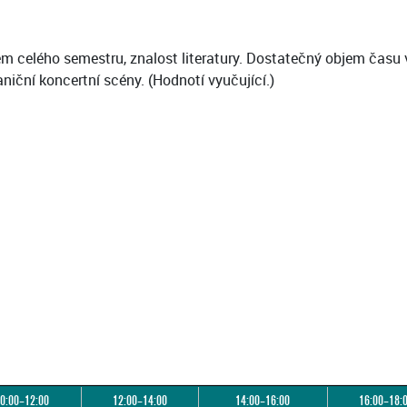
ěhem celého semestru, znalost literatury. Dostatečný objem ča
niční koncertní scény. (Hodnotí vyučující.)
0:00–12:00
12:00–14:00
14:00–16:00
16:00–18: