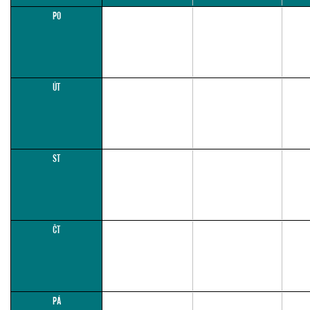
PO
ÚT
ST
ČT
PÁ