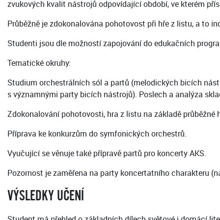
zvukových kvalit nástrojů odpovídající období, ve kterém přís
Průběžně je zdokonalována pohotovost při hře z listu, a to in
Studenti jsou dle možností zapojování do edukačních progra
Tematické okruhy:
Studium orchestrálních sól a partů (melodických bicích nást
s významnými party bicích nástrojů). Poslech a analýza skla
Zdokonalování pohotovosti, hra z listu na základě průběžné 
Příprava ke konkurzům do symfonických orchestrů.
Vyučující se věnuje také přípravě partů pro koncerty AKS.
Pozornost je zaměřena na party koncertatního charakteru (n
VÝSLEDKY UČENÍ
Student má přehled o základních dílech světové i domácí lite