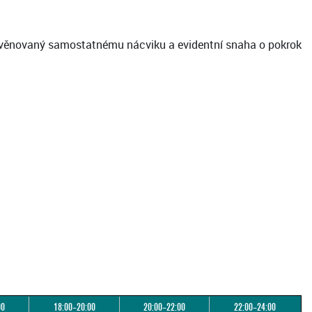
su věnovaný samostatnému nácviku a evidentní snaha o pokrok
00
18:00–20:00
20:00–22:00
22:00–24:00