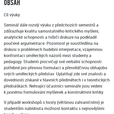
OBSAH
Cíl výuky:
Seminář dále rozvíjí výuku z předchozích semestrů a
zdůrazňuje kvalitu samostatného kritického myšlení,
analytické schopnosti a tvůrčí diskuze na podkladě
poučené argumentace. Pozornost je soustředěna na
diskusi o problémech hudební interpretace, vzájemnou
konfrontaci uměleckých názorů mezi studenty a
pedagogy. Studenti procvičují své verbální schopnosti
potřebné pro přesnou formulaci a přesvědčivou obhajobu
svých uměleckých představ. Uplatňují zde své znalosti a
dovednosti získané v hlavních předmětech i v teoretických
přednáškách. Nehrající účastníci semináře jsou vedeni
k jasnému formulování myšlenek a konstruktivní kritiky.
V případě workshopů s hosty (většinou zahraničními) je
studentům nabídnuta možnost kontaktu s nejnovějšími