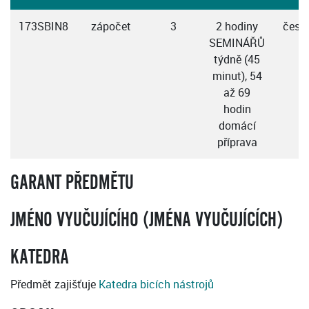
173SBIN8
zápočet
3
2 hodiny
česk
SEMINÁŘŮ
týdně (45
minut), 54
až 69
hodin
domácí
příprava
GARANT PŘEDMĚTU
JMÉNO VYUČUJÍCÍHO (JMÉNA VYUČUJÍCÍCH)
KATEDRA
Předmět zajišťuje
Katedra bicích nástrojů