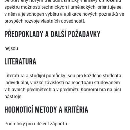
Je otevřený novým trendům, kriticky vnímavý k širokému
spektru možností technických i uměleckých, orientuje se
v něm a je schopen výběru a aplikace nových poznatků ve
prospěch rozvoje vlastních dovedností.
PŘEDPOKLADY A DALŠÍ POŽADAVKY
nejsou
LITERATURA
Literatura a studijní pomůcky jsou pro každého studenta
individuální, v úzké závislosti na repertoáru studovaném
v hlavních předmětech a v předmětu Komorní hra na bicí
nástroje.
HODNOTICÍ METODY A KRITÉRIA
Podmínky pro udělení zápočtu: