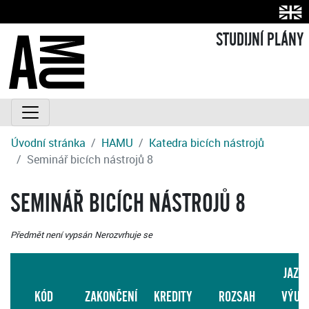
STUDIJNÍ PLÁNY
Úvodní stránka
HAMU
Katedra bicích nástrojů
Seminář bicích nástrojů 8
SEMINÁŘ BICÍCH NÁSTROJŮ 8
Předmět není vypsán
Nerozvrhuje se
JAZY
KÓD
ZAKONČENÍ
KREDITY
ROZSAH
VÝUK