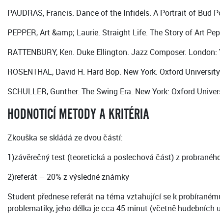
PAUDRAS, Francis. Dance of the Infidels. A Portrait of Bud Po
PEPPER, Art &amp; Laurie. Straight Life. The Story of Art Pe
RATTENBURY, Ken. Duke Ellington. Jazz Composer. London: Y
ROSENTHAL, David H. Hard Bop. New York: Oxford University 
SCHULLER, Gunther. The Swing Era. New York: Oxford Universi
HODNOTICÍ METODY A KRITÉRIA
Zkouška se skládá ze dvou částí:
1)závěrečný test (teoretická a poslechová část) z probrané
2)referát – 20% z výsledné známky
Student přednese referát na téma vztahující se k probíranému 
problematiky, jeho délka je cca 45 minut (včetně hudebních 