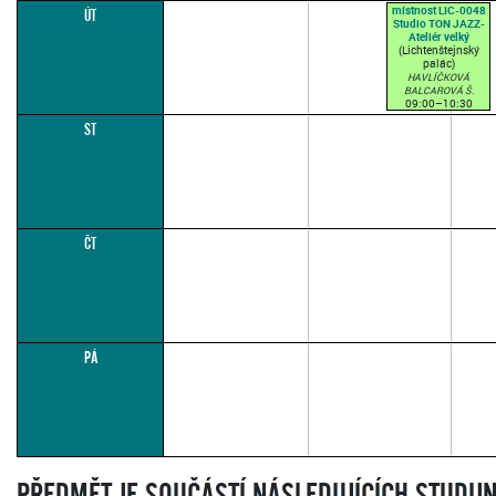
místnost LIC-0048
ÚT
Studio TON JAZZ-
Ateliér velký
(Lichtenštejnský
palác)
HAVLÍČKOVÁ
BALCAROVÁ Š.
09:00–10:30
(přednášková par. 1)
ST
ČT
PÁ