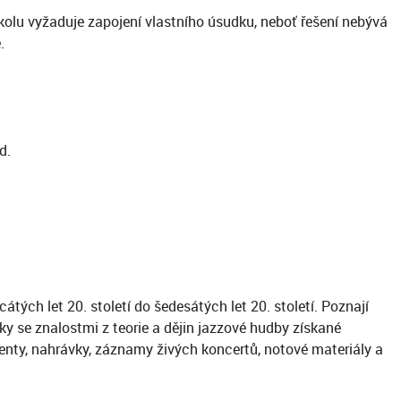
lu vyžaduje zapojení vlastního úsudku, neboť řešení nebývá
.
d.
tých let 20. století do šedesátých let 20. století. Poznají
ky se znalostmi z teorie a dějin jazzové hudby získané
enty, nahrávky, záznamy živých koncertů, notové materiály a