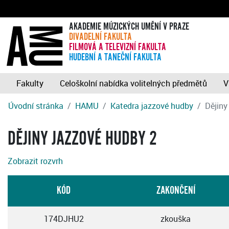
AKADEMIE MÚZICKÝCH UMĚNÍ V PRAZE
DIVADELNÍ FAKULTA
FILMOVÁ A TELEVIZNÍ FAKULTA
HUDEBNÍ A TANEČNÍ FAKULTA
Fakulty
Celoškolní nabídka volitelných předmětů
V
Úvodní stránka
HAMU
Katedra jazzové hudby
Dějiny
DĚJINY JAZZOVÉ HUDBY 2
Zobrazit rozvrh
KÓD
ZAKONČENÍ
174DJHU2
zkouška