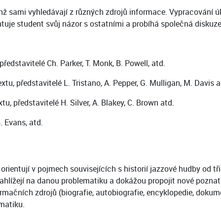
 sami vyhledávají z různých zdrojů informace. Vypracování úko
je student svůj názor s ostatními a probíhá společná diskuze
edstavitelé Ch. Parker, T. Monk, B. Powell, atd.
, představitelé L. Tristano, A. Pepper, G. Mulligan, M. Davis a
 představitelé H. Silver, A. Blakey, C. Brown atd.
 Evans, atd.
ientují v pojmech souvisejících s historií jazzové hudby od třicá
nahlížejí na danou problematiku a dokážou propojit nové poznat
rmačních zdrojů (biografie, autobiografie, encyklopedie, dokum
ematiku.