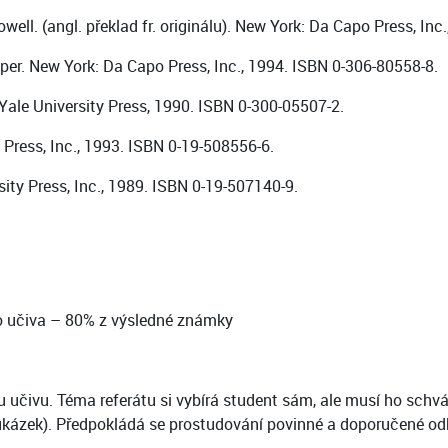
well. (angl. překlad fr. originálu). New York: Da Capo Press, In
pper. New York: Da Capo Press, Inc., 1994. ISBN 0-306-80558-8.
ale University Press, 1990. ISBN 0-300-05507-2.
Press, Inc., 1993. ISBN 0-19-508556-6.
ty Press, Inc., 1989. ISBN 0-19-507140-9.
ho učiva – 80% z výsledné známky
učivu. Téma referátu si vybírá student sám, ale musí ho schváli
ukázek). Předpokládá se prostudování povinné a doporučené odbo