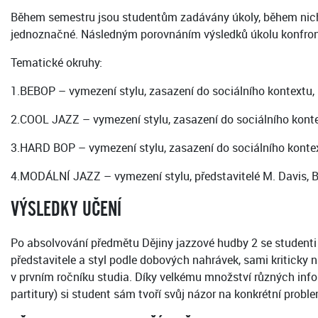
Během semestru jsou studentům zadávány úkoly, během nichž
jednoznačné. Následným porovnáním výsledků úkolu konfrontu
Tematické okruhy:
1.BEBOP – vymezení stylu, zasazení do sociálního kontextu, př
2.COOL JAZZ – vymezení stylu, zasazení do sociálního kontextu
3.HARD BOP – vymezení stylu, zasazení do sociálního kontextu,
4.MODÁLNÍ JAZZ – vymezení stylu, představitelé M. Davis, B.
VÝSLEDKY UČENÍ
Po absolvování předmětu Dějiny jazzové hudby 2 se studenti or
představitele a styl podle dobových nahrávek, sami kriticky 
v prvním ročníku studia. Díky velkému množství různých info
partitury) si student sám tvoří svůj názor na konkrétní probl