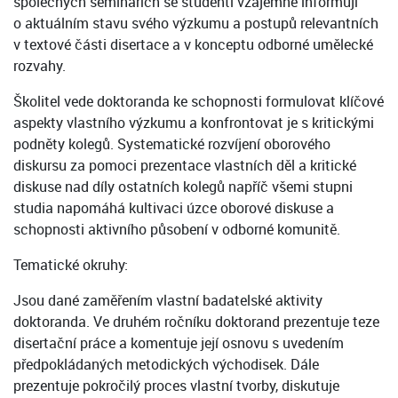
společných seminářích se studenti vzájemně informují
o aktuálním stavu svého výzkumu a postupů relevantních
v textové části disertace a v konceptu odborné umělecké
rozvahy.
Školitel vede doktoranda ke schopnosti formulovat klíčové
aspekty vlastního výzkumu a konfrontovat je s kritickými
podněty kolegů. Systematické rozvíjení oborového
diskursu za pomoci prezentace vlastních děl a kritické
diskuse nad díly ostatních kolegů napříč všemi stupni
studia napomáhá kultivaci úzce oborové diskuse a
schopnosti aktivního působení v odborné komunitě.
Tematické okruhy:
Jsou dané zaměřením vlastní badatelské aktivity
doktoranda. Ve druhém ročníku doktorand prezentuje teze
disertační práce a komentuje její osnovu s uvedením
předpokládaných metodických východisek. Dále
prezentuje pokročilý proces vlastní tvorby, diskutuje