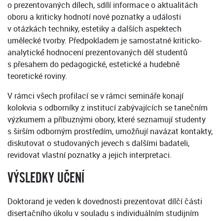
o prezentovaných dílech, sdílí informace o aktualitách
oboru a kriticky hodnotí nové poznatky a události
v otázkách techniky, estetiky a dalších aspektech
umělecké tvorby. Předpokladem je samostatné kriticko-
analytické́ hodnocení prezentovaných děl studentů
s přesahem do pedagogické, estetické a hudebně
teoretické roviny.
V rámci všech profilací se v rámci semináře konají
kolokvia s odborníky z institucí zabývajících se tanečním
výzkumem a příbuznými obory, které seznamují studenty
s širším odborným prostředím, umožňují navázat kontakty,
diskutovat o studovaných jevech s dalšími badateli,
revidovat vlastní poznatky a jejich interpretaci.
VÝSLEDKY UČENÍ
Doktorand je veden k dovednosti prezentovat dílčí části
disertačního úkolu v souladu s individuálním studijním