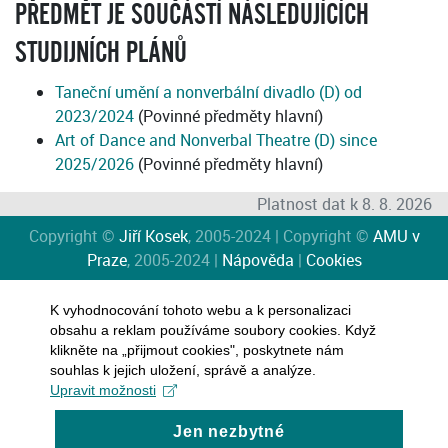
PŘEDMĚT JE SOUČÁSTÍ NÁSLEDUJÍCÍCH
STUDIJNÍCH PLÁNŮ
Taneční umění a nonverbální divadlo (D) od
2023/2024
(Povinné předměty hlavní)
Art of Dance and Nonverbal Theatre (D) since
2025/2026
(Povinné předměty hlavní)
Platnost dat k 8. 8. 2026
Copyright ©
Jiří Kosek
, 2005-2024 | Copyright ©
AMU v
Praze
, 2005-2024 |
Nápověda
|
Cookies
K vyhodnocování tohoto webu a k personalizaci
obsahu a reklam používáme soubory cookies. Když
klikněte na „přijmout cookies", poskytnete nám
souhlas k jejich uložení, správě a analýze.
Upravit možnosti
Jen nezbytné