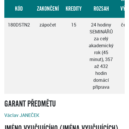
KÓD
ZAKONČENÍ
KREDITY
ROZSAH
VÝU
180DSTN2
zápočet
15
24 hodiny
čes
SEMINÁŘŮ
za celý
akademický
rok (45
minut), 357
až 432
hodin
domácí
příprava
GARANT PŘEDMĚTU
Václav JANEČEK
JMÉNO VYUČUJÍCÍHO (JMÉNA VYUČUJÍCÍCH)