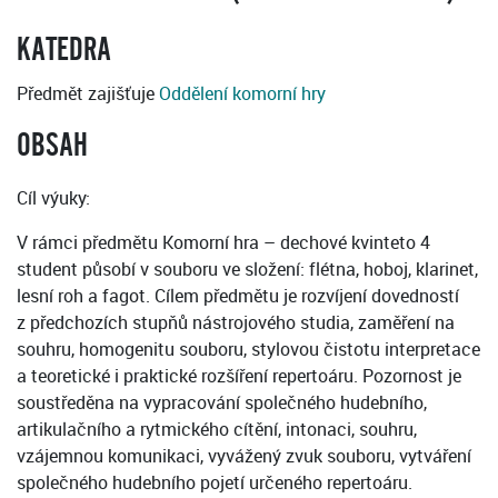
KATEDRA
Předmět zajišťuje
Oddělení komorní hry
OBSAH
Cíl výuky:
V rámci předmětu Komorní hra – dechové kvinteto 4
student působí v souboru ve složení: flétna, hoboj, klarinet,
lesní roh a fagot. Cílem předmětu je rozvíjení dovedností
z předchozích stupňů nástrojového studia, zaměření na
souhru, homogenitu souboru, stylovou čistotu interpretace
a teoretické i praktické rozšíření repertoáru. Pozornost je
soustředěna na vypracování společného hudebního,
artikulačního a rytmického cítění, intonaci, souhru,
vzájemnou komunikaci, vyvážený zvuk souboru, vytváření
společného hudebního pojetí určeného repertoáru.