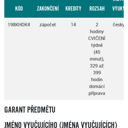
KÓD
ZAKONČENÍ
KREDITY
ROZSAH
VÝUKY
198KHDK4
zápočet
14
2
česky
hodiny
CVIČENÍ
týdně
(45
minut),
329 až
399
hodin
domácí
příprava
GARANT PŘEDMĚTU
JMÉNO VYUČUJÍCÍHO (JMÉNA VYUČUJÍCÍCH)