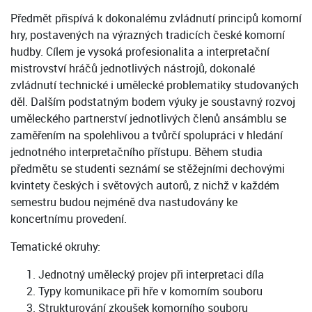
Předmět přispívá k dokonalému zvládnutí principů komorní
hry, postavených na výrazných tradicích české komorní
hudby. Cílem je vysoká profesionalita a interpretační
mistrovství hráčů jednotlivých nástrojů, dokonalé
zvládnutí technické i umělecké problematiky studovaných
děl. Dalším podstatným bodem výuky je soustavný rozvoj
uměleckého partnerství jednotlivých členů ansámblu se
zaměřením na spolehlivou a tvůrčí spolupráci v hledání
jednotného interpretačního přístupu. Během studia
předmětu se studenti seznámí se stěžejními dechovými
kvintety českých i světových autorů, z nichž v každém
semestru budou nejméně dva nastudovány ke
koncertnímu provedení.
Tematické okruhy:
Jednotný umělecký projev při interpretaci díla
Typy komunikace při hře v komorním souboru
Strukturování zkoušek komorního souboru