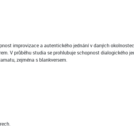
opnost improvizace a autentického jednání v daných okolnostec
m. V průběhu studia se prohlubuje schopnost dialogického jed
dramatu, zejména s blankversem.
rech.