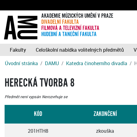
AKADEMIE MÚZICKÝCH UMĚNÍ V PRAZE
DIVADELNÍ FAKULTA
FILMOVÁ A TELEVIZNÍ FAKULTA
HUDEBNÍ A TANEČNÍ FAKULTA
Fakulty
Celoškolní nabídka volitelných předmětů
V
Úvodní stránka
DAMU
Katedra činoherního divadla
H
HERECKÁ TVORBA 8
Předmět není vypsán
Nerozvrhuje se
KÓD
ZAKONČENÍ
201HTH8
zkouška