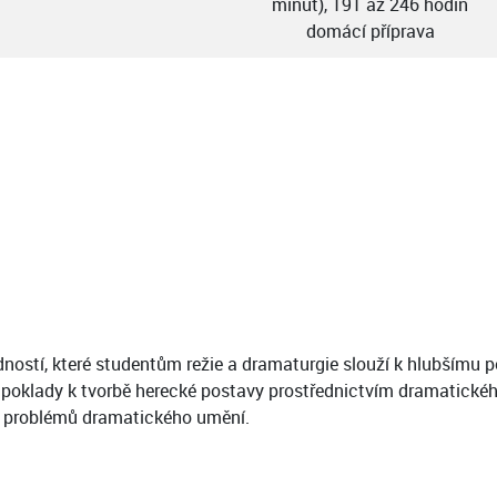
minut), 191 až 246 hodin
domácí příprava
ostí, které studentům režie a dramaturgie slouží k hlubšímu 
edpoklady k tvorbě herecké postavy prostřednictvím dramatickéh
ch problémů dramatického umění.