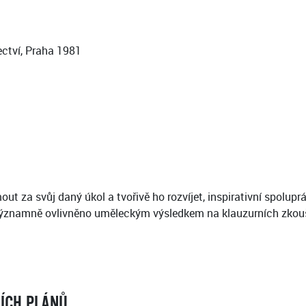
ctví, Praha 1981
t za svůj daný úkol a tvořivě ho rozvíjet, inspirativní spolupr
 významně ovlivněno uměleckým výsledkem na klauzurních zkou
NÍCH PLÁNŮ