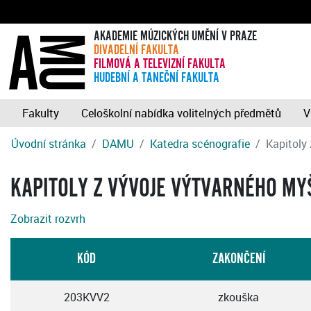
AKADEMIE MÚZICKÝCH UMĚNÍ V PRAZE
DIVADELNÍ FAKULTA
FILMOVÁ A TELEVIZNÍ FAKULTA
HUDEBNÍ A TANEČNÍ FAKULTA
Fakulty
Celoškolní nabídka volitelných předmětů
V
Úvodní stránka
DAMU
Katedra scénografie
Kapitoly
KAPITOLY Z VÝVOJE VÝTVARNÉHO MY
Zobrazit rozvrh
KÓD
ZAKONČENÍ
203KVV2
zkouška