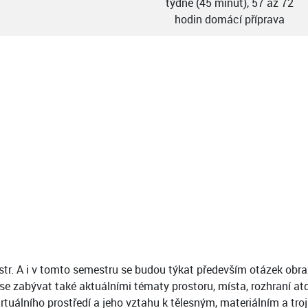
týdně (45 minut), 57 až 72
hodin domácí příprava
. A i v tomto semestru se budou týkat především otázek obrazov
e zabývat také aktuálními tématy prostoru, místa, rozhraní atd. 
irtuálního prostředí a jeho vztahu k tělesným, materiálním a t