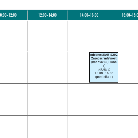
0:00–12:00
12:00–14:00
14:00–16:00
16:00–18:
místnost KAR-S202
Zasedací místnost
(Karlova 26, Praha
1)
HÁJEK V.
15:00–16:30
(paralelka 1)