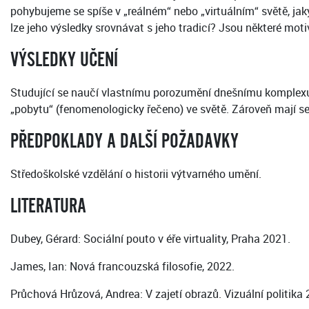
pohybujeme se spíše v „reálném“ nebo „virtuálním“ světě, jak
lze jeho výsledky srovnávat s jeho tradicí? Jsou některé mo
VÝSLEDKY UČENÍ
Studující se naučí vlastnímu porozumění dnešnímu komplexu 
„pobytu“ (fenomenologicky řečeno) ve světě. Zároveň mají sem
PŘEDPOKLADY A DALŠÍ POŽADAVKY
Středoškolské vzdělání o historii výtvarného umění.
LITERATURA
Dubey, Gérard: Sociální pouto v éře virtuality, Praha 2021.
James, Ian: Nová francouzská filosofie, 2022.
Průchová Hrůzová, Andrea: V zajetí obrazů. Vizuální politika 2