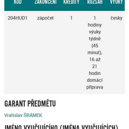
KÓD
ZAKONČENÍ
KREDITY
ROZSAH
VÝUKY
204HUD1
zápočet
1
1
česky
hodiny
výuky
týdně
(45
minut),
16 až
21
hodin
domácí
příprava
GARANT PŘEDMĚTU
Vratislav ŠRÁMEK
JMÉNO VYUČUJÍCÍHO (JMÉNA VYUČUJÍCÍCH)