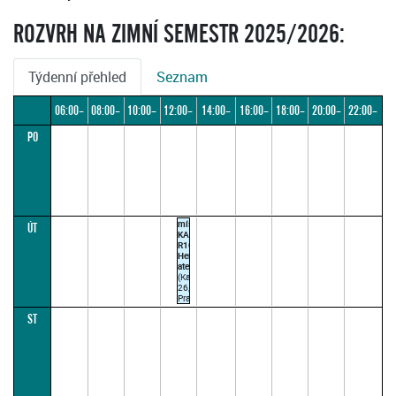
ROZVRH NA ZIMNÍ SEMESTR 2025/2026:
Týdenní přehled
Seznam
06:00–
08:00–
10:00–
12:00–
14:00–
16:00–
18:00–
20:00–
22:00–
PO
08:00
10:00
12:00
14:00
16:00
18:00
20:00
22:00
24:00
místnost
ÚT
KAR-
R102
Herecký
ateliér
(Karlova
26,
Praha
1)
ST
ŠRÁMEK
V.
12:45–
13:30
(paralelka
1)