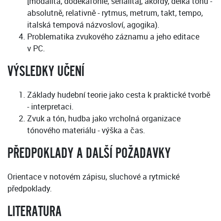
[modalita, dodekafonie, serialita], akordy, délka tónu -
absolutně, relativně - rytmus, metrum, takt, tempo,
italská tempová názvosloví, agogika).
Problematika zvukového záznamu a jeho editace
v PC.
VÝSLEDKY UČENÍ
Základy hudební teorie jako cesta k praktické tvorbě
- interpretaci.
Zvuk a tón, hudba jako vrcholná organizace
tónového materiálu - výška a čas.
PŘEDPOKLADY A DALŠÍ POŽADAVKY
Orientace v notovém zápisu, sluchové a rytmické
předpoklady.
LITERATURA