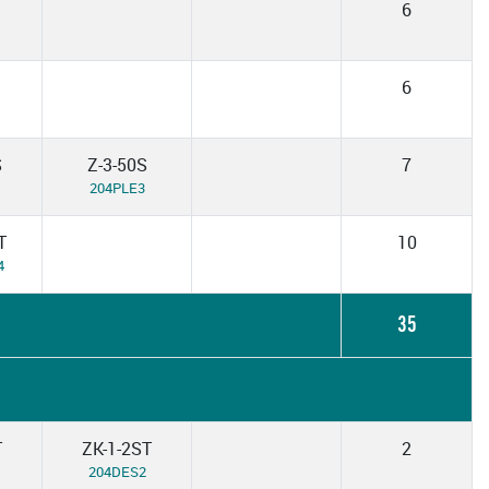
6
6
S
Z-3-50S
7
204PLE3
T
10
4
35
T
ZK-1-2ST
2
1
204DES2