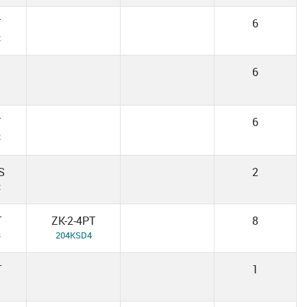
T
6
2
6
T
6
2
S
2
2
T
ZK-2-4PT
8
3
204KSD4
T
1
1