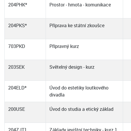
204PHK*
Prostor - hmota - komunikace
204PKS*
Příprava ke státní zkoušce
703PKD
Přípravný kurz
203SEK
Světelný design - kurz
204ELD*
Úvod do estetiky loutkového
divadla
200USE
Úvod do studia a etický základ
204ZJT1
Základy jevištní techniky - kurz 1