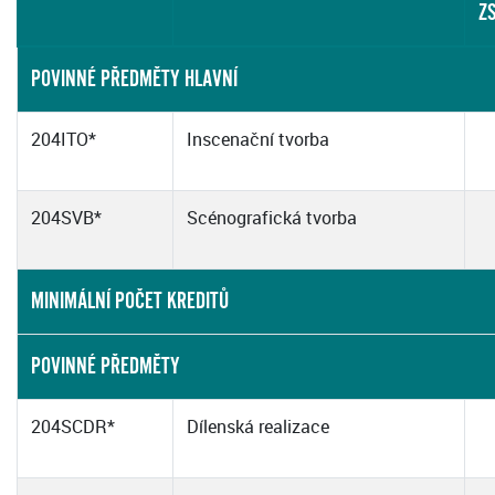
Z
POVINNÉ PŘEDMĚTY HLAVNÍ
204ITO*
Inscenační tvorba
204SVB*
Scénografická tvorba
MINIMÁLNÍ POČET KREDITŮ
POVINNÉ PŘEDMĚTY
204SCDR*
Dílenská realizace