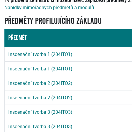
I v průběhu semestru si můžete navíc zapisovat předměty z:
Nabídky mimořádných předmětů a modulů
PŘEDMĚTY PROFILUJÍCÍHO ZÁKLADU
PŘEDMĚT
Inscenační tvorba 1 (204ITO1)
Inscenační tvorba 1 (204ITO1)
Inscenační tvorba 2 (204ITO2)
Inscenační tvorba 2 (204ITO2)
Inscenační tvorba 3 (204ITO3)
Inscenační tvorba 3 (204ITO3)