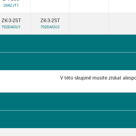
204ZJT1
ZK-3-2ST
ZK-3-2ST
702DAOU1
702DAOU2
V této skupině musíte získat alesp