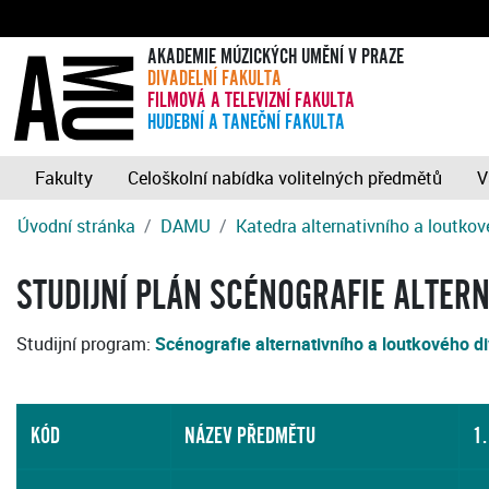
AKADEMIE MÚZICKÝCH UMĚNÍ V PRAZE
DIVADELNÍ FAKULTA
FILMOVÁ A TELEVIZNÍ FAKULTA
HUDEBNÍ A TANEČNÍ FAKULTA
Fakulty
Celoškolní nabídka volitelných předmětů
V
Úvodní stránka
DAMU
Katedra alternativního a loutkov
STUDIJNÍ PLÁN SCÉNOGRAFIE ALTER
Studijní program:
Scénografie alternativního a loutkového d
KÓD
NÁZEV PŘEDMĚTU
1.