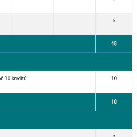
6
48
oň 10 kreditů
10
10
0