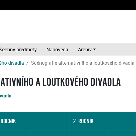
šechny předměty
Nápověda
Archiv
ého divadla
Scénografie alternativního a loutkového divadla
NATIVNÍHO A LOUTKOVÉHO DIVADLA
ivadla
 ROČNÍK
2. ROČNÍK