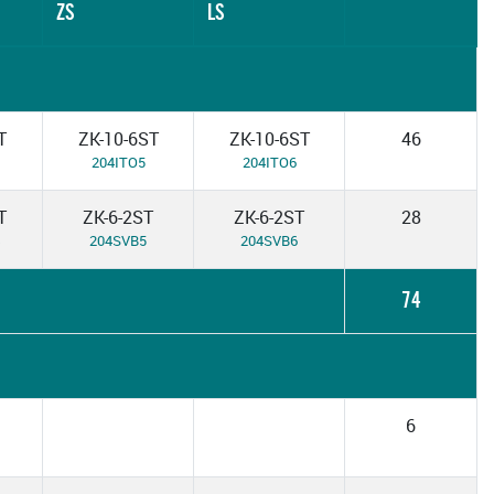
ZS
LS
T
ZK-10-6ST
ZK-10-6ST
46
204ITO5
204ITO6
T
ZK-6-2ST
ZK-6-2ST
28
204SVB5
204SVB6
74
6