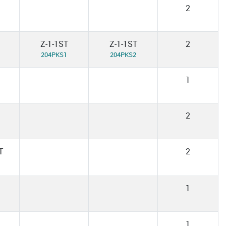
2
Z-1-1ST
Z-1-1ST
2
204PKS1
204PKS2
1
2
T
2
1
1