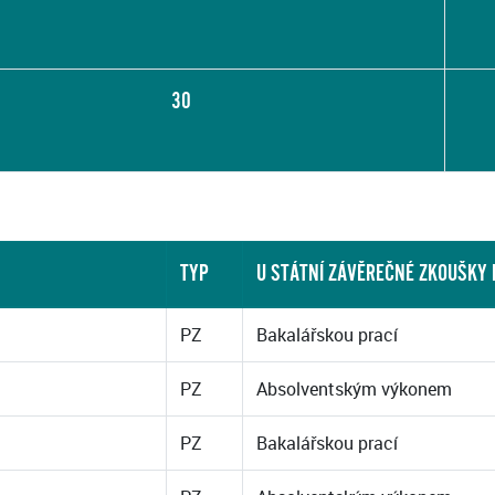
30
TYP
U STÁTNÍ ZÁVĚREČNÉ ZKOUŠKY
PZ
Bakalářskou prací
PZ
Absolventským výkonem
PZ
Bakalářskou prací