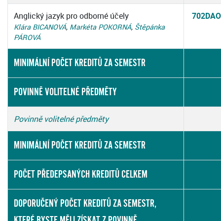
Anglický jazyk pro odborné účely
702DA
Klára BICANOVÁ
,
Markéta POKORNÁ
,
Štěpánka
PÁROVÁ
MINIMÁLNÍ POČET KREDITŮ ZA SEMESTR
POVINNĚ VOLITELNÉ PŘEDMĚTY
Povinně volitelné předměty
MINIMÁLNÍ POČET KREDITŮ ZA SEMESTR
POČET PŘEDEPSANÝCH KREDITŮ CELKEM
DOPORUČENÝ POČET KREDITŮ ZA SEMESTR,
KTERÉ BYSTE MĚLI ZÍSKAT Z POVINNĚ