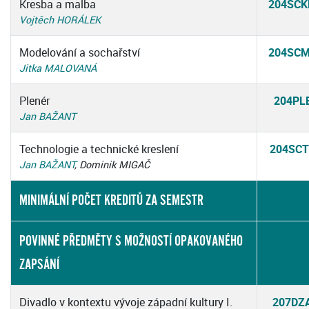
Kresba a malba
204SC
Vojtěch HORÁLEK
Modelování a sochařství
204SC
Jitka MALOVANÁ
Plenér
204PL
Jan BAŽANT
Technologie a technické kreslení
204SCT
Jan BAŽANT
, Dominik MIGAČ
MINIMÁLNÍ POČET KREDITŮ ZA SEMESTR
POVINNÉ PŘEDMĚTY S MOŽNOSTÍ OPAKOVANÉHO
ZAPSÁNÍ
Divadlo v kontextu vývoje západní kultury I.
207DZ