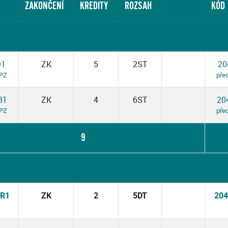
ZAKONČENÍ
KREDITY
ROZSAH
KÓD
O1
ZK
5
2ST
20
 PZ
pře
B1
ZK
4
6ST
20
 PZ
pře
9
R1
ZK
2
5DT
20