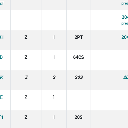
 ZT
pře
20
pře
K1
Z
1
2PT
20
D
Z
1
64CS
K
Z
2
20S
2
E
Z
1
T1
Z
1
20S