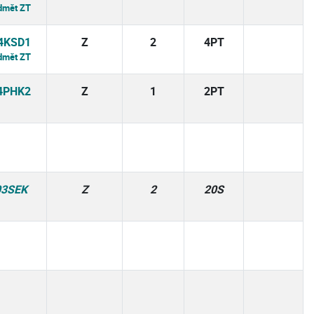
dmět ZT
4KSD1
Z
2
4PT
dmět ZT
4PHK2
Z
1
2PT
03SEK
Z
2
20S