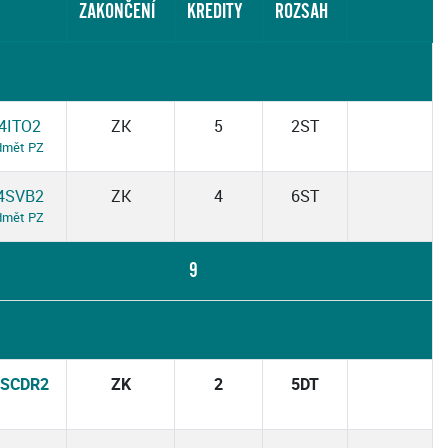
ZAKONČENÍ
KREDITY
ROZSAH
4ITO2
ZK
5
2ST
dmět PZ
4SVB2
ZK
4
6ST
dmět PZ
9
4SCDR2
ZK
2
5DT