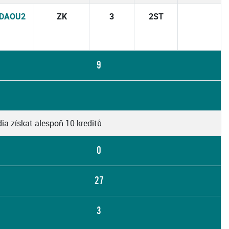
2DAOU2
ZK
3
2ST
9
ia získat alespoň 10 kreditů
0
27
3