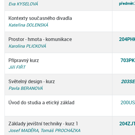
předmět
Eva KYSELOVÁ
Kontexty současného divadla
Kateřina DOLENSKÁ
Prostor - hmota - komunikace
204PH
Karolina PLICKOVÁ
Přípravný kurz
703PK
Jiří FIŘT
Světelný design - kurz
203SE
Pavla BERANOVÁ
Úvod do studia a etický základ
200US
Základy jevištní techniky - kurz 1
204ZJ
Josef MADĚRA
,
Tomáš PROCHÁZKA