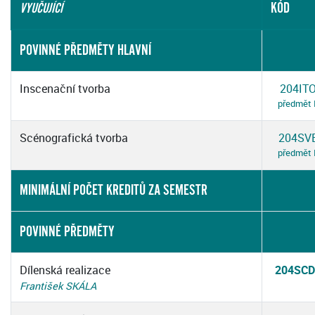
KÓD
VYUČUJÍCÍ
POVINNÉ PŘEDMĚTY HLAVNÍ
Inscenační tvorba
204IT
předmět
Scénografická tvorba
204SV
předmět
MINIMÁLNÍ POČET KREDITŮ ZA SEMESTR
POVINNÉ PŘEDMĚTY
Dílenská realizace
204SCD
František SKÁLA