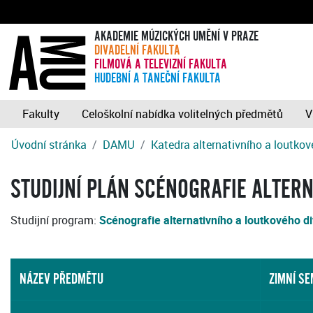
AKADEMIE MÚZICKÝCH UMĚNÍ V PRAZE
DIVADELNÍ FAKULTA
FILMOVÁ A TELEVIZNÍ FAKULTA
HUDEBNÍ A TANEČNÍ FAKULTA
Fakulty
Celoškolní nabídka volitelných předmětů
V
Úvodní stránka
DAMU
Katedra alternativního a loutkov
STUDIJNÍ PLÁN SCÉNOGRAFIE ALTERN
Studijní program:
Scénografie alternativního a loutkového d
NÁZEV PŘEDMĚTU
ZIMNÍ S