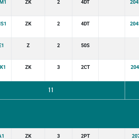
KM1
ZK
2
4DT
20
MS1
ZK
2
4DT
20
E1
Z
2
50S
K1
ZK
3
2CT
20
11
A1
ZK
3
2PT
20