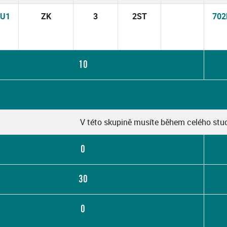
OU1
ZK
3
2ST
70
10
V této skupině musíte během celého stud
0
30
0