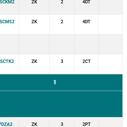
4SCKM2
ZK
2
4DT
4SCMS2
ZK
2
4DT
4SCTK2
ZK
3
2CT
9
7DZA2
ZK
3
2PT