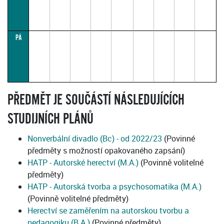
E.
09:00–
10:25
(přednášková
par.
1)
PÁ
aktuální
harmonogram
k
dispozici
zde:
https://docs.google.com/document/d/1zdXpWcPoKylBhaXam2oV3CK0c4SpdR
usp=sharing&ouid=107132607337355097381&rtpof=true&sd=true
PŘEDMĚT JE SOUČÁSTÍ NÁSLEDUJÍCÍCH
STUDIJNÍCH PLÁNŮ
Nonverbální divadlo (Bc) - od 2022/23
(Povinné
předměty s možností opakovaného zapsání)
HATP - Autorské herectví (M.A.)
(Povinně volitelné
předměty)
HATP - Autorská tvorba a psychosomatika (M.A.)
(Povinně volitelné předměty)
Herectví se zaměřením na autorskou tvorbu a
pedagogiku (B.A.)
(Povinné předměty)