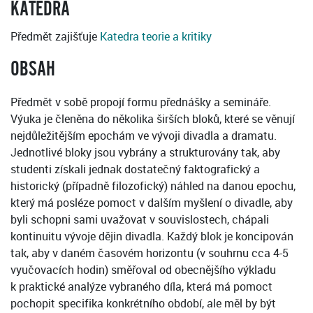
KATEDRA
Předmět zajišťuje
Katedra teorie a kritiky
OBSAH
Předmět v sobě propojí formu přednášky a semináře.
Výuka je členěna do několika širších bloků, které se věnují
nejdůležitějším epochám ve vývoji divadla a dramatu.
Jednotlivé bloky jsou vybrány a strukturovány tak, aby
studenti získali jednak dostatečný faktografický a
historický (případně filozofický) náhled na danou epochu,
který má posléze pomoct v dalším myšlení o divadle, aby
byli schopni sami uvažovat v souvislostech, chápali
kontinuitu vývoje dějin divadla. Každý blok je koncipován
tak, aby v daném časovém horizontu (v souhrnu cca 4-5
vyučovacích hodin) směřoval od obecnějšího výkladu
k praktické analýze vybraného díla, která má pomoct
pochopit specifika konkrétního období, ale měl by být