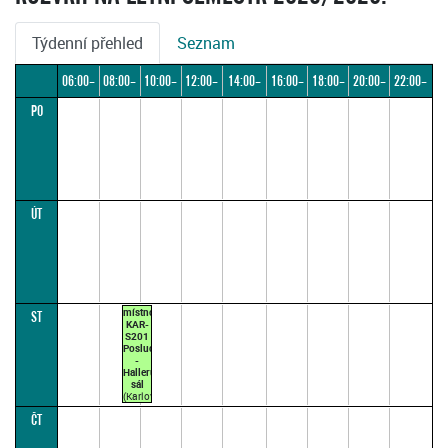
Týdenní přehled
Seznam
06:00–
08:00–
10:00–
12:00–
14:00–
16:00–
18:00–
20:00–
22:00–
PO
08:00
10:00
12:00
14:00
16:00
18:00
20:00
22:00
24:00
ÚT
místnost
ST
KAR-
S201
Posluchárna
-
Hallerův
sál
(Karlova
26,
ČT
Praha
1)
KYSELOVÁ