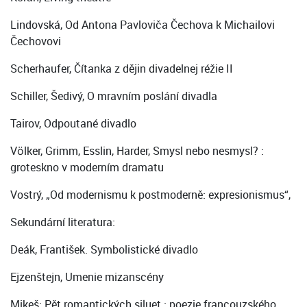
Lindovská, Od Antona Pavloviča Čechova k Michailovi
Čechovovi
Scherhaufer, Čítanka z dějin divadelnej réžie II
Schiller, Šedivý, O mravním poslání divadla
Tairov, Odpoutané divadlo
Völker, Grimm, Esslin, Harder, Smysl nebo nesmysl? :
groteskno v moderním dramatu
Vostrý, „Od modernismu k postmoderně: expresionismus“,
Sekundární literatura:
Deák, František. Symbolistické divadlo
Ejzenštejn, Umenie mizanscény
Mikeš: Pět romantických siluet : poezie francouzského