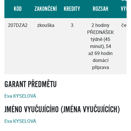
KÓD
ZAKONČENÍ
KREDITY
ROZSAH
VÝU
207DZA2
zkouška
3
2 hodiny
česk
PŘEDNÁŠEK
týdně (45
minut), 54
až 69 hodin
domácí
příprava
GARANT PŘEDMĚTU
Eva KYSELOVÁ
JMÉNO VYUČUJÍCÍHO (JMÉNA VYUČUJÍCÍCH)
Eva KYSELOVÁ