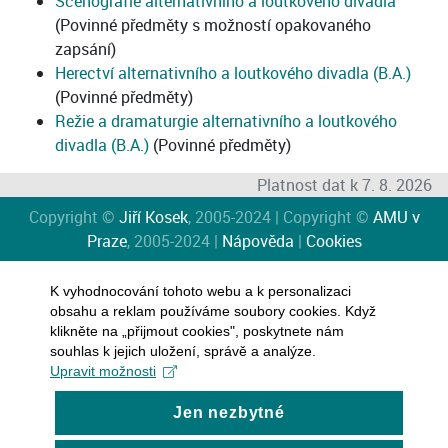
Scénografie alternativního a loutkového divadla
(Povinné předměty s možností opakovaného
zapsání)
Herectví alternativního a loutkového divadla (B.A.)
(Povinné předměty)
Režie a dramaturgie alternativního a loutkového
divadla (B.A.)
(Povinné předměty)
Platnost dat k 7. 8. 2026
Copyright ©
Jiří Kosek
, 2005-2024 | Copyright ©
AMU v
Praze
, 2005-2024 |
Nápověda
|
Cookies
K vyhodnocování tohoto webu a k personalizaci
obsahu a reklam používáme soubory cookies. Když
klikněte na „přijmout cookies", poskytnete nám
souhlas k jejich uložení, správě a analýze.
Upravit možnosti
Jen nezbytné