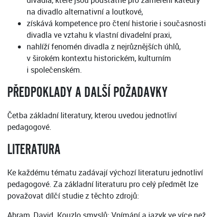
divadla, které jsou podstatné pro zaměření katedry
na divadlo alternativní a loutkové,
získává kompetence pro čtení historie i současnosti
divadla ve vztahu k vlastní divadelní praxi,
nahlíží fenomén divadla z nejrůznějších úhlů,
v širokém kontextu historickém, kulturním
i společenském.
PŘEDPOKLADY A DALŠÍ POŽADAVKY
Četba základní literatury, kterou uvedou jednotliví
pedagogové.
LITERATURA
Ke každému tématu zadávají výchozí literaturu jednotliví
pedagogové. Za základní literaturu pro celý předmět lze
považovat dílčí studie z těchto zdrojů:
Abram, David. Kouzlo smyslů: Vnímání a jazyk ve více než