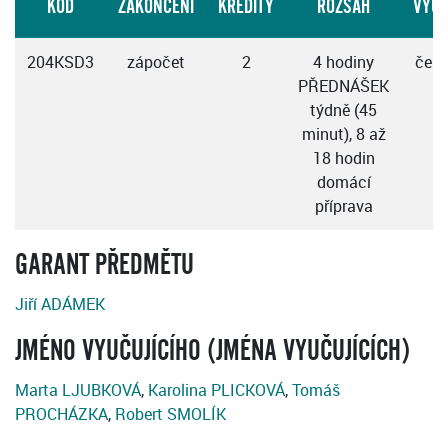
KÓD
ZAKONČENÍ
KREDITY
ROZSAH
VÝU
204KSD3
zápočet
2
4 hodiny
česk
PŘEDNÁŠEK
týdně (45
minut), 8 až
18 hodin
domácí
příprava
GARANT PŘEDMĚTU
Jiří ADÁMEK
JMÉNO VYUČUJÍCÍHO (JMÉNA VYUČUJÍCÍCH)
Marta LJUBKOVÁ
,
Karolina PLICKOVÁ
,
Tomáš
PROCHÁZKA
,
Robert SMOLÍK