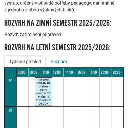
výstup, určený v případě potřeby pedagogy, minimálně
z jednoho z obou výukových bloků.
ROZVRH NA ZIMNÍ SEMESTR 2025/2026:
Rozvrh zatím není připraven
ROZVRH NA LETNÍ SEMESTR 2025/2026:
Týdenní přehled
Seznam
06:00–
08:00–
10:00–
12:00–
14:00–
16:00–
18:00–
20:00–
22:00–
místnost
PO
08:00
10:00
12:00
14:00
16:00
18:00
20:00
22:00
24:00
KAR-R210
Učebna
teorie
(Karlova 26,
Praha 1)
PLICKOVÁ K.
09:00–
12:00
ÚT
(paralelka 1)