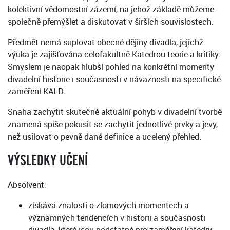
kolektivní vědomostní zázemí, na jehož základě můžeme
společně přemýšlet a diskutovat v širších souvislostech.
Předmět nemá suplovat obecné dějiny divadla, jejichž
výuka je zajišťována celofakultně Katedrou teorie a kritiky.
Smyslem je naopak hlubší pohled na konkrétní momenty
divadelní historie i současnosti v návaznosti na specifické
zaměření KALD.
Snaha zachytit skutečně aktuální pohyb v divadelní tvorbě
znamená spíše pokusit se zachytit jednotlivé prvky a jevy,
než usilovat o pevně dané definice a ucelený přehled.
VÝSLEDKY UČENÍ
Absolvent:
získává znalosti o zlomových momentech a
významných tendencích v historii a současnosti