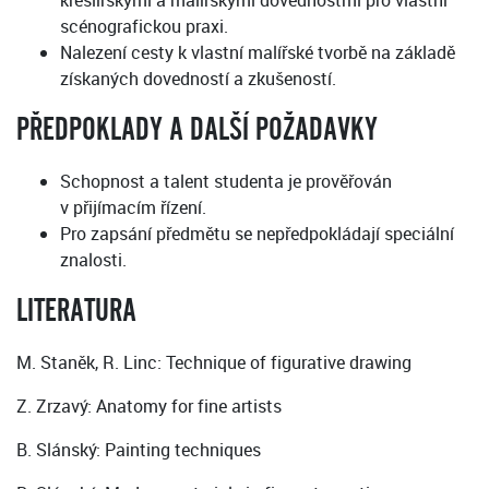
kreslířskými a malířskými dovednostmi pro vlastní
scénografickou praxi.
Nalezení cesty k vlastní malířské tvorbě na základě
získaných dovedností a zkušeností.
PŘEDPOKLADY A DALŠÍ POŽADAVKY
Schopnost a talent studenta je prověřován
v přijímacím řízení.
Pro zapsání předmětu se nepředpokládají speciální
znalosti.
LITERATURA
M. Staněk, R. Linc: Technique of figurative drawing
Z. Zrzavý: Anatomy for fine artists
B. Slánský: Painting techniques