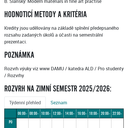
B. Slánský: Modern materials in fine art practise
HODNOTICÍ METODY A KRITÉRIA
Kredity jsou udělovány na základě splnění předepsaného
rozsahu zadaných úkolů a účasti na semestrální
prezentaci.
POZNÁMKA
Rozvrh výuky viz www DAMU / katedra ALD / Pro studenty
/ Rozvrhy
ROZVRH NA ZIMNÍ SEMESTR 2025/2026:
Týdenní přehled
Seznam
06:00–
08:00–
10:00–
12:00–
14:00–
16:00–
18:00–
20:00–
22:00–
PO
08:00
10:00
12:00
14:00
16:00
18:00
20:00
22:00
24:00