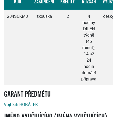
KÓD
ZAKONČENÍ
KREDITY
ROZSAH
VÝUKY
204SCKM3
zkouška
2
4
česky
hodiny
DÍLEN
týdně
(45
minut),
14 až
24
hodin
domácí
příprava
GARANT PŘEDMĚTU
Vojtěch HORÁLEK
JMÉNO VYUČUJÍCÍHO (JMÉNA VYUČUJÍCÍCH)