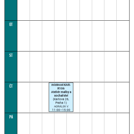
ÚT
ST
místnost KAR-
ČT
R106
Ateliér malby a
sochařství
(Karlova 26,
Praha 1)
HORÁLEK V.
11:00–15:00
(paralelka 1)
PÁ