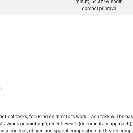
minut), 54 až 69 hodin
domácí příprava
a
ctical tasks, focusing on director's work. Each task will be bas
, drawings or paintings), recent events (documentary approach), e
fting a concept, choice and spatial composition of theater com