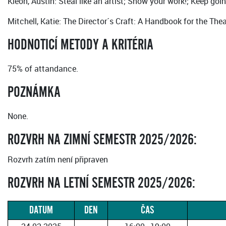
Kleon, Austin: Steal like an artist; Show your work!; Keep goi
Mitchell, Katie: The Director´s Craft: A Handbook for the The
HODNOTICÍ METODY A KRITÉRIA
75% of attandance.
POZNÁMKA
None.
ROZVRH NA ZIMNÍ SEMESTR 2025/2026:
Rozvrh zatím není připraven
ROZVRH NA LETNÍ SEMESTR 2025/2026:
DATUM
DEN
ČAS