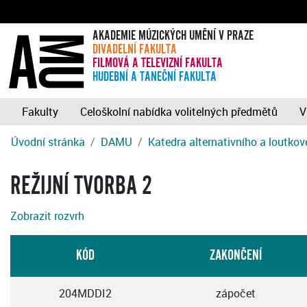
AKADEMIE MÚZICKÝCH UMĚNÍ V PRAZE
DIVADELNÍ FAKULTA
FILMOVÁ A TELEVIZNÍ FAKULTA
HUDEBNÍ A TANEČNÍ FAKULTA
Fakulty
Celoškolní nabídka volitelných předmětů
V
Úvodní stránka
DAMU
Katedra alternativního a loutkov
REŽIJNÍ TVORBA 2
Zobrazit rozvrh
KÓD
ZAKONČENÍ
204MDDI2
zápočet