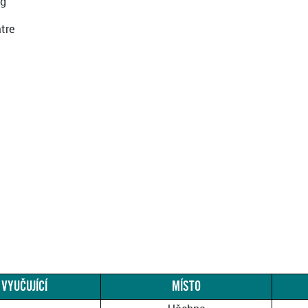
ng
atre
VYUČUJÍCÍ
MÍSTO