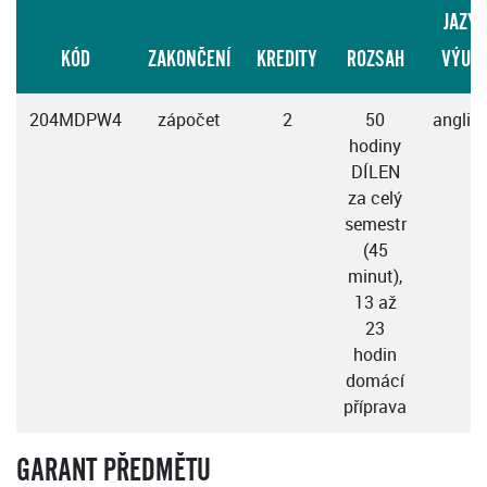
JAZYK
KÓD
ZAKONČENÍ
KREDITY
ROZSAH
VÝUK
204MDPW4
zápočet
2
50
anglic
hodiny
DÍLEN
za celý
semestr
(45
minut),
13 až
23
hodin
domácí
příprava
GARANT PŘEDMĚTU