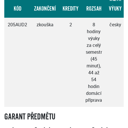
KÓD
ZAKONČENÍ
KREDITY
ROZSAH
VÝUKY
205AUD2
zkouška
2
8
česky
hodiny
výuky
za celý
semestr
(45
minut),
44 až
54
hodin
domácí
příprava
GARANT PŘEDMĚTU