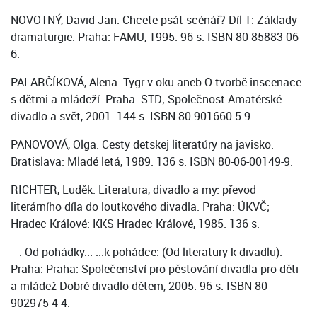
NOVOTNÝ, David Jan. Chcete psát scénář? Díl 1: Základy
dramaturgie. Praha: FAMU, 1995. 96 s. ISBN 80-85883-06-
6.
PALARČÍKOVÁ, Alena. Tygr v oku aneb O tvorbě inscenace
s dětmi a mládeží. Praha: STD; Společnost Amatérské
divadlo a svět, 2001. 144 s. ISBN 80-901660-5-9.
PANOVOVÁ, Olga. Cesty detskej literatúry na javisko.
Bratislava: Mladé letá, 1989. 136 s. ISBN 80-06-00149-9.
RICHTER, Luděk. Literatura, divadlo a my: převod
literárního díla do loutkového divadla. Praha: ÚKVČ;
Hradec Králové: KKS Hradec Králové, 1985. 136 s.
---. Od pohádky... ...k pohádce: (Od literatury k divadlu).
Praha: Praha: Společenství pro pěstování divadla pro děti
a mládež Dobré divadlo dětem, 2005. 96 s. ISBN 80-
902975-4-4.