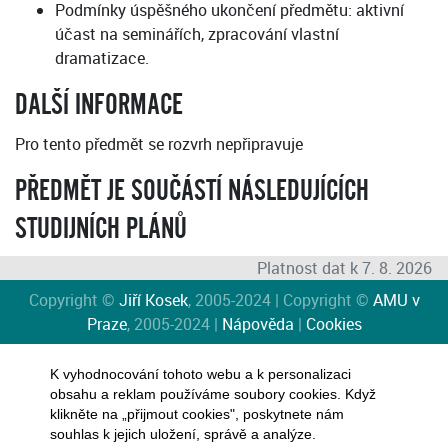
Podmínky úspěšného ukončení předmětu: aktivní
účast na seminářích, zpracování vlastní
dramatizace.
DALŠÍ INFORMACE
Pro tento předmět se rozvrh nepřipravuje
PŘEDMĚT JE SOUČÁSTÍ NÁSLEDUJÍCÍCH
STUDIJNÍCH PLÁNŮ
Platnost dat k 7. 8. 2026
Copyright ©
Jiří Kosek
, 2005-2024 | Copyright ©
AMU v
Praze
, 2005-2024 |
Nápověda
|
Cookies
K vyhodnocování tohoto webu a k personalizaci
obsahu a reklam používáme soubory cookies. Když
klikněte na „přijmout cookies", poskytnete nám
souhlas k jejich uložení, správě a analýze.