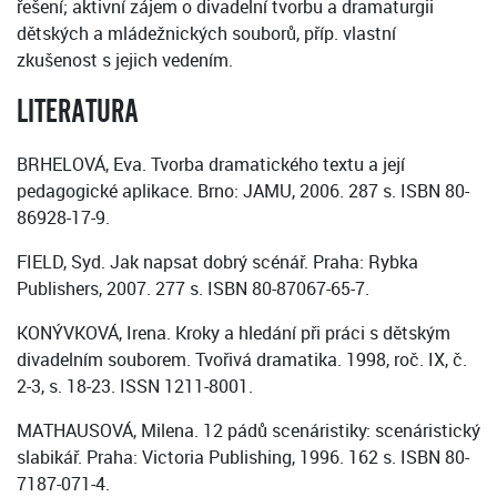
řešení; aktivní zájem o divadelní tvorbu a dramaturgii
dětských a mládežnických souborů, příp. vlastní
zkušenost s jejich vedením.
LITERATURA
BRHELOVÁ, Eva. Tvorba dramatického textu a její
pedagogické aplikace. Brno: JAMU, 2006. 287 s. ISBN 80-
86928-17-9.
FIELD, Syd. Jak napsat dobrý scénář. Praha: Rybka
Publishers, 2007. 277 s. ISBN 80-87067-65-7.
KONÝVKOVÁ, Irena. Kroky a hledání při práci s dětským
divadelním souborem. Tvořivá dramatika. 1998, roč. IX, č.
2-3, s. 18-23. ISSN 1211-8001.
MATHAUSOVÁ, Milena. 12 pádů scenáristiky: scenáristický
slabikář. Praha: Victoria Publishing, 1996. 162 s. ISBN 80-
7187-071-4.