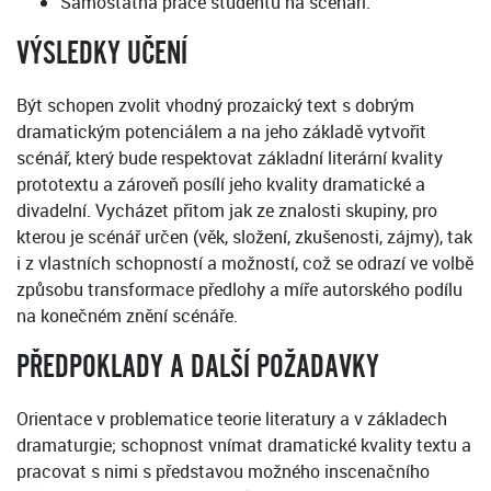
Samostatná práce studentů na scénáři.
VÝSLEDKY UČENÍ
Být schopen zvolit vhodný prozaický text s dobrým
dramatickým potenciálem a na jeho základě vytvořit
scénář, který bude respektovat základní literární kvality
prototextu a zároveň posílí jeho kvality dramatické a
divadelní. Vycházet přitom jak ze znalosti skupiny, pro
kterou je scénář určen (věk, složení, zkušenosti, zájmy), tak
i z vlastních schopností a možností, což se odrazí ve volbě
způsobu transformace předlohy a míře autorského podílu
na konečném znění scénáře.
PŘEDPOKLADY A DALŠÍ POŽADAVKY
Orientace v problematice teorie literatury a v základech
dramaturgie; schopnost vnímat dramatické kvality textu a
pracovat s nimi s představou možného inscenačního