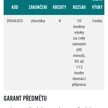
KÓD
ZAKONČENÍ
KREDITY
ROZSAH
VÝUKY
205AUD3
zkouška
4
10
česky
hodiny
výuky
za celý
semestr
(45
minut),
93 až
113
hodin
domácí
příprava
GARANT PŘEDMĚTU