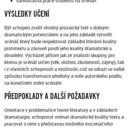
Samostatná práce studentů na scénáři.
VÝSLEDKY UČENÍ
Být schopen zvolit vhodný prozaický text s dobrým
dramatickým potenciálem a na jeho základě vytvořit
scénář, který bude respektovat základní literární kvality
prototextu a zároveň posílí jeho kvality dramatické a
divadelní. Vycházet přitom jak ze znalosti skupiny, pro
kterou je scénář určen (věk, složení, zkušenosti, zájmy), tak
i z vlastních schopností a možností, což se odrazí ve volbě
způsobu transformace předlohy a míře autorského podílu
na konečném znění scénáře.
PŘEDPOKLADY A DALŠÍ POŽADAVKY
Orientace v problematice teorie literatury a v základech
dramaturgie; schopnost vnímat dramatické kvality textu a
pracovat s nimi s představou možného inscenačního