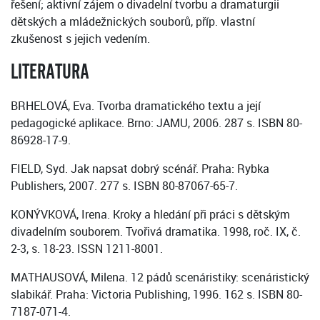
řešení; aktivní zájem o divadelní tvorbu a dramaturgii
dětských a mládežnických souborů, příp. vlastní
zkušenost s jejich vedením.
LITERATURA
BRHELOVÁ, Eva. Tvorba dramatického textu a její
pedagogické aplikace. Brno: JAMU, 2006. 287 s. ISBN 80-
86928-17-9.
FIELD, Syd. Jak napsat dobrý scénář. Praha: Rybka
Publishers, 2007. 277 s. ISBN 80-87067-65-7.
KONÝVKOVÁ, Irena. Kroky a hledání při práci s dětským
divadelním souborem. Tvořivá dramatika. 1998, roč. IX, č.
2-3, s. 18-23. ISSN 1211-8001.
MATHAUSOVÁ, Milena. 12 pádů scenáristiky: scenáristický
slabikář. Praha: Victoria Publishing, 1996. 162 s. ISBN 80-
7187-071-4.