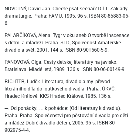
NOVOTNÝ, David Jan. Chcete psát scénář? Díl 1: Základy
dramaturgie. Praha: FAMU, 1995. 96 s. ISBN 80-85883-06-
6.
PALARČÍKOVÁ, Alena. Tygr v oku aneb O tvorbě inscenace
s dětmi a mládeží. Praha: STD; Společnost Amatérské
divadlo a svět, 2001. 144 s. ISBN 80-901660-5-9.
PANOVOVÁ, Olga. Cesty detskej literatúry na javisko.
Bratislava: Mladé letá, 1989. 136 s. ISBN 80-06-00149-9.
RICHTER, Luděk. Literatura, divadlo a my: převod
literárního díla do loutkového divadla. Praha: ÚKVČ;
Hradec Králové: KKS Hradec Králové, 1985. 136 s.
---. Od pohádky... ...k pohádce: (Od literatury k divadlu).
Praha: Praha: Společenství pro pěstování divadla pro děti
a mládež Dobré divadlo dětem, 2005. 96 s. ISBN 80-
902975-4-4.