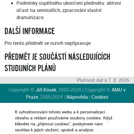
Podmínky úspěšného ukončení předmětu: aktivní
účast na seminářích, zpracování vlastní
dramatizace.
DALŠÍ INFORMACE
Pro tento předmět se rozvrh nepřipravuje
PŘEDMĚT JE SOUČÁSTÍ NÁSLEDUJÍCÍCH
STUDIJNÍCH PLÁNŮ
Platnost dat k 7. 8. 2026
Copyright ©
Jiří Kosek
, 2005-2024 | Copyright ©
AMU v
Praze
, 2005-2024 |
Nápověda
|
Cookies
K vyhodnocování tohoto webu a k personalizaci
obsahu a reklam používáme soubory cookies. Když
klikněte na „přijmout cookies", poskytnete nám
souhlas k jejich uložení, správě a analýze.