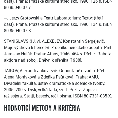
část). Praha: Pražské kulturní středisko, 1990. 126 s. ISBN
80-85040-07-7.
---. Jerzy Grotowski a Teatr Laboratorium: Texty: (třetí
část). Praha: Pražské kulturní středisko, 1990. 134 s. ISBN
80-85040-07-8.
STANISLAVSKIJ, vl. ALEXEJEV, Konstantin Sergejevič.
Moje výchova k herectví: Z deníku hereckého adepta. Přel.
Jaroslav Hulák. Praha: Athos, 1946. 464 s. Přel. z: Rabota
akťjora nad soboj. Dněvnik uřenika [1938].
TAIROV, Alexandr Jakovlevič. Odpoutané divadlo. Přel.
Alena Morávková a Zdeňka Psůtková. Praha: AMU,
Divadelní fakulta, ústav dramatické a scénické tvorby,
2005. 200 s. Disk, velká řada, sv. 1. Přel. z: Zapiski
režissjora. Statji, besedy, reči, pisma. ISBN 80-7331-035-X.
HODNOTICÍ METODY A KRITÉRIA