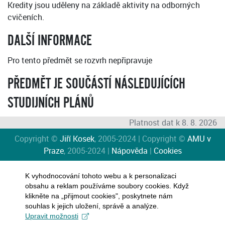
Kredity jsou uděleny na základě aktivity na odborných
cvičeních.
DALŠÍ INFORMACE
Pro tento předmět se rozvrh nepřipravuje
PŘEDMĚT JE SOUČÁSTÍ NÁSLEDUJÍCÍCH
STUDIJNÍCH PLÁNŮ
Platnost dat k 8. 8. 2026
Copyright ©
Jiří Kosek
, 2005-2024 | Copyright ©
AMU v
Praze
, 2005-2024 |
Nápověda
|
Cookies
K vyhodnocování tohoto webu a k personalizaci
obsahu a reklam používáme soubory cookies. Když
klikněte na „přijmout cookies", poskytnete nám
souhlas k jejich uložení, správě a analýze.
Upravit možnosti