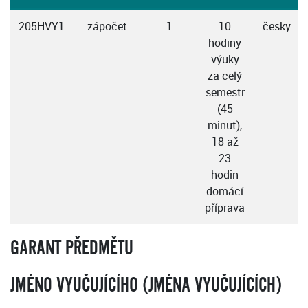
205HVY1
zápočet
1
10
česky
hodiny
výuky
za celý
semestr
(45
minut),
18 až
23
hodin
domácí
příprava
GARANT PŘEDMĚTU
JMÉNO VYUČUJÍCÍHO (JMÉNA VYUČUJÍCÍCH)