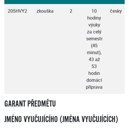
205HVY2
zkouška
2
10
česky
hodiny
výuky
za celý
semestr
(45
minut),
43 až
53
hodin
domácí
příprava
GARANT PŘEDMĚTU
JMÉNO VYUČUJÍCÍHO (JMÉNA VYUČUJÍCÍCH)