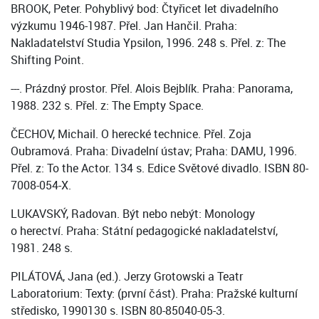
BROOK, Peter. Pohyblivý bod: Čtyřicet let divadelního
výzkumu 1946-1987. Přel. Jan Hančil. Praha:
Nakladatelství Studia Ypsilon, 1996. 248 s. Přel. z: The
Shifting Point.
---. Prázdný prostor. Přel. Alois Bejblík. Praha: Panorama,
1988. 232 s. Přel. z: The Empty Space.
ČECHOV, Michail. O herecké technice. Přel. Zoja
Oubramová. Praha: Divadelní ústav; Praha: DAMU, 1996.
Přel. z: To the Actor. 134 s. Edice Světové divadlo. ISBN 80-
7008-054-X.
LUKAVSKÝ, Radovan. Být nebo nebýt: Monology
o herectví. Praha: Státní pedagogické nakladatelství,
1981. 248 s.
PILÁTOVÁ, Jana (ed.). Jerzy Grotowski a Teatr
Laboratorium: Texty: (první část). Praha: Pražské kulturní
středisko, 1990130 s. ISBN 80-85040-05-3.