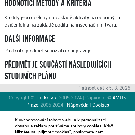
HODNOTICÍ METODY A KRITÉRIA
Kredity jsou uděleny na základě aktivity na odborných
cvičeních a na základě podílu na inscenačním tvaru.
DALŠÍ INFORMACE
Pro tento předmět se rozvrh nepřipravuje
PŘEDMĚT JE SOUČÁSTÍ NÁSLEDUJÍCÍCH
STUDIJNÍCH PLÁNŮ
Platnost dat k 5. 8. 2026
Copyright ©
Jiří Kosek
, 2005-2024 | Copyright ©
AMU v
Praze
, 2005-2024 |
Nápověda
|
Cookies
K vyhodnocování tohoto webu a k personalizaci
obsahu a reklam používáme soubory cookies. Když
klikněte na „přijmout cookies", poskytnete nám