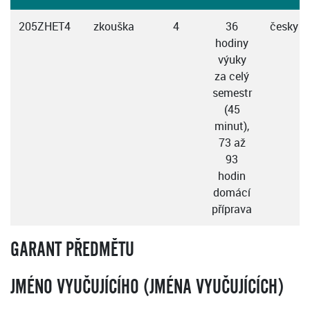
205ZHET4
zkouška
4
36
česky
hodiny
výuky
za celý
semestr
(45
minut),
73 až
93
hodin
domácí
příprava
GARANT PŘEDMĚTU
JMÉNO VYUČUJÍCÍHO (JMÉNA VYUČUJÍCÍCH)