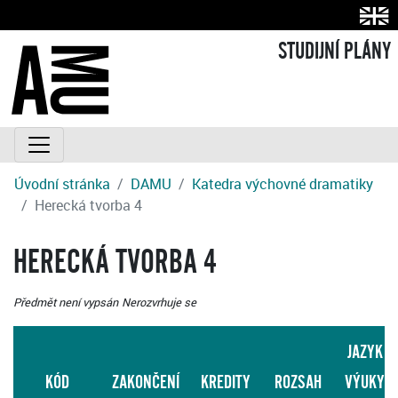
STUDIJNÍ PLÁNY
Úvodní stránka
DAMU
Katedra výchovné dramatiky
Herecká tvorba 4
HERECKÁ TVORBA 4
Předmět není vypsán
Nerozvrhuje se
JAZYK
KÓD
ZAKONČENÍ
KREDITY
ROZSAH
VÝUKY