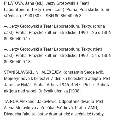
PILÁTOVÁ, Jana (ed.). Jerzy Grotowski a Teatr
Laboratorium: Texty: (první část). Praha: Pražské kulturní
středisko, 1990130 s. ISBN 80-85040-05-3.
---. Jerzy Grotowski a Teatr Laboratorium: Texty: (druhá
část). Praha: Pražské kulturní středisko, 1990. 126 s. ISBN
80-85040-07-7.
---. Jerzy Grotowski a Teatr Laboratorium: Texty: (třetí
část). Praha: Pražské kulturní středisko, 1990. 134 s. ISBN
80-85040-07-8.
STANISLAVSKIJ, vl. ALEXEJEV, Konstantin Sergejevič.
Moje výchova k herectví: Z deníku hereckého adepta. Přel.
Jaroslav Hulák. Praha: Athos, 1946. 464 s. Přel. z: Rabota
akťjora nad soboj. Dněvnik uřenika [1938].
TAIROV, Alexandr Jakovlevič. Odpoutané divadlo. Přel.
Alena Morávková a Zdeňka Psůtková. Praha: AMU,
Divadelní fakulta, ústav dramatické a scénické tvorby,