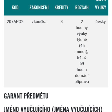
KÓD
ZAKONČENÍ
KREDITY
ROZSAH
VÝUKY
207APO2
zkouška
3
2
česky
hodiny
výuky
týdně
(45
minut),
54 až
69
hodin
domácí
příprava
GARANT PŘEDMĚTU
JMÉNO VYUČUJÍCÍHO (JMÉNA VYUČUJÍCÍCH)