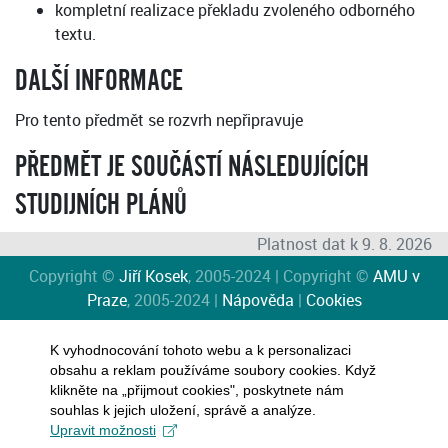
kompletní realizace překladu zvoleného odborného
textu.
DALŠÍ INFORMACE
Pro tento předmět se rozvrh nepřipravuje
PŘEDMĚT JE SOUČÁSTÍ NÁSLEDUJÍCÍCH
STUDIJNÍCH PLÁNŮ
Platnost dat k 9. 8. 2026
Copyright ©
Jiří Kosek
, 2005-2024 | Copyright ©
AMU v
Praze
, 2005-2024 |
Nápověda
|
Cookies
K vyhodnocování tohoto webu a k personalizaci
obsahu a reklam používáme soubory cookies. Když
klikněte na „přijmout cookies", poskytnete nám
souhlas k jejich uložení, správě a analýze.
Upravit možnosti