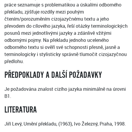
práce seznamuje s problematikou a úskalími odborného
překladu, zjišťuje rozdíly mezi pouhým
čtením/porozuměním cizojazyčnému textu a jeho
převodem do cílového jazyka, řeší otázky terminologických
posunů mezi jednotlivými jazyky a zdánlivě vžitými
odbornými pojmy. Na překladu jednoho uceleného
odborného textu si ověří své schopnosti přesně, jasně a
terminologicky i stylisticky správně tlumočit cizojazyčnou
předlohu.
PŘEDPOKLADY A DALŠÍ POŽADAVKY
Je požadována znalost cizího jazyka minimálně na úrovni
B1.
LITERATURA
Jiří Levý, Umění překladu, (1963), Ivo Železný, Praha, 1998.