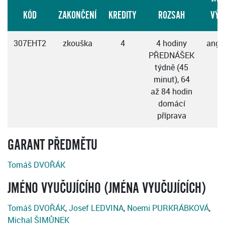
KÓD
ZAKONČENÍ
KREDITY
ROZSAH
VÝU
307EHT2
zkouška
4
4 hodiny
angl
PŘEDNÁŠEK
týdně (45
minut), 64
až 84 hodin
domácí
příprava
GARANT PŘEDMĚTU
Tomáš DVOŘÁK
JMÉNO VYUČUJÍCÍHO (JMÉNA VYUČUJÍCÍCH)
Tomáš DVOŘÁK
,
Josef LEDVINA
,
Noemi PURKRÁBKOVÁ
,
Michal ŠIMŮNEK