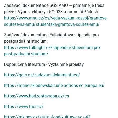
Zadávací dokumentace SGS AMU – primárně je třeba
přečíst Výnos rektorky 15/2023 a formulář žádosti:
https://www.amu.cz/cs/veda-vyzkum-rozvoj/grantove-
souteze-na-amu/studentska-grantova-soutez-amu/
Zadávací dokumentace Fulbrightova stipendia pro
postgraduální studium:
https://www.fulbright.cz/stipendia/stipendium-pro-
postgradualni-studium/
Doporučená literatura - Výzkumné projekty:
https://gacr.cz/zadavaci-dokumentace/
https://marie-sklodowska-curie-actions.ec.europa.eu/
https://www.horizontevropa.cz/cs
https://www.tacr.cz/
https://mk.gov.cz/statni-fond-kultury-cr-cs-42