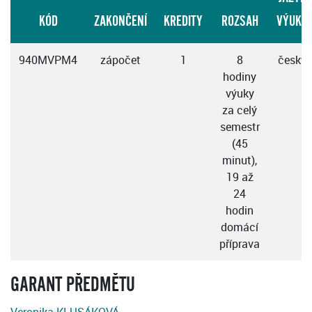
KÓD
ZAKONČENÍ
KREDITY
ROZSAH
VÝUKY
940MVPM4
zápočet
1
8
česky
hodiny
výuky
za celý
semestr
(45
minut),
19 až
24
hodin
domácí
příprava
GARANT PŘEDMĚTU