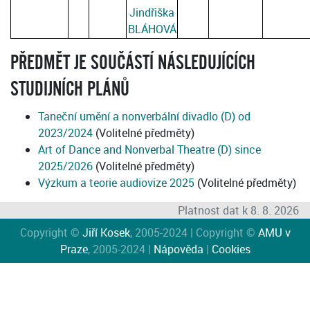
Jindřiška
BLÁHOVÁ
PŘEDMĚT JE SOUČÁSTÍ NÁSLEDUJÍCÍCH
STUDIJNÍCH PLÁNŮ
Taneční umění a nonverbální divadlo (D) od
2023/2024
(Volitelné předměty)
Art of Dance and Nonverbal Theatre (D) since
2025/2026
(Volitelné předměty)
Výzkum a teorie audiovize 2025
(Volitelné předměty)
Platnost dat k 8. 8. 2026
Copyright ©
Jiří Kosek
, 2005-2024 | Copyright ©
AMU v
Praze
, 2005-2024 |
Nápověda
|
Cookies