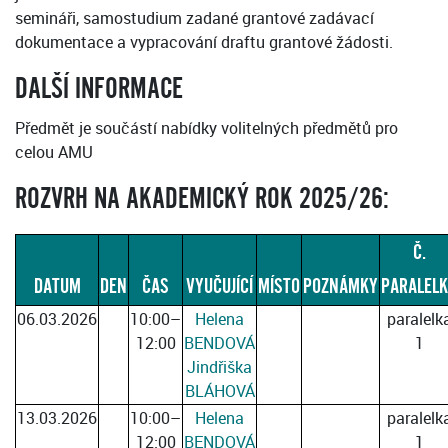
semináři, samostudium zadané grantové zadávací
dokumentace a vypracování draftu grantové žádosti.
DALŠÍ INFORMACE
Předmět je součástí nabídky volitelných předmětů pro
celou AMU
ROZVRH NA AKADEMICKÝ ROK 2025/26:
Č.
DATUM
DEN
ČAS
VYUČUJÍCÍ
MÍSTO
POZNÁMKY
PARALEL
06.03.2026
10:00–
Helena
paralelk
12:00
BENDOVÁ
1
Jindřiška
BLÁHOVÁ
13.03.2026
10:00–
Helena
paralelk
12:00
BENDOVÁ
1