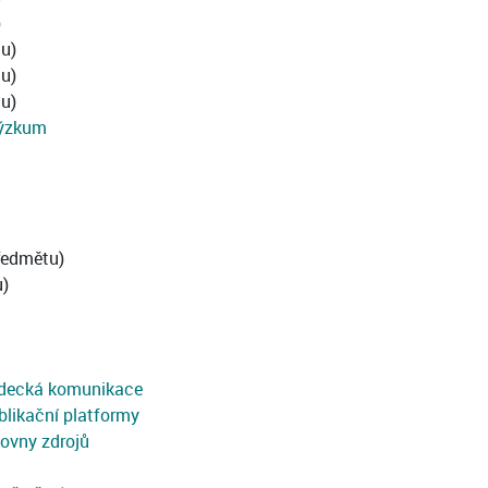
)
u)
u)
u)
výzkum
ředmětu)
u)
ědecká komunikace
blikační platformy
ovny zdrojů