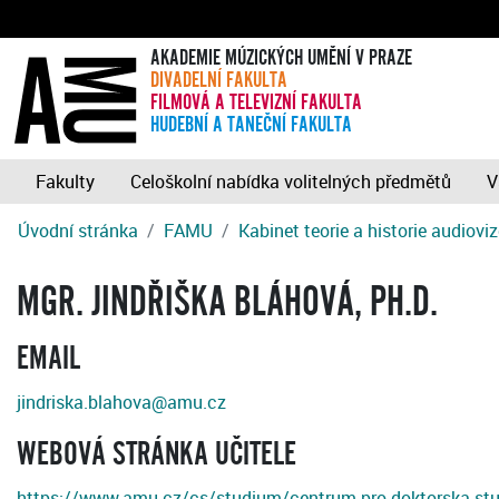
AKADEMIE MÚZICKÝCH UMĚNÍ V PRAZE
DIVADELNÍ FAKULTA
FILMOVÁ A TELEVIZNÍ FAKULTA
HUDEBNÍ A TANEČNÍ FAKULTA
Fakulty
Celoškolní nabídka volitelných předmětů
V
Úvodní stránka
FAMU
Kabinet teorie a historie audiovi
MGR. JINDŘIŠKA BLÁHOVÁ, PH.D.
EMAIL
jindriska.blahova@amu.cz
WEBOVÁ STRÁNKA UČITELE
https://www.amu.cz/cs/studium/centrum-pro-doktorska-stu