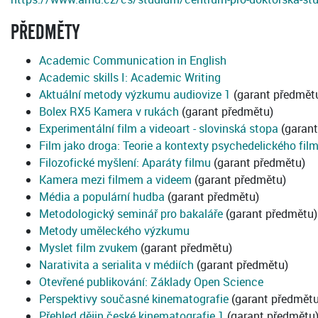
PŘEDMĚTY
Academic Communication in English
Academic skills I: Academic Writing
Aktuální metody výzkumu audiovize 1
(garant předmět
Bolex RX5 Kamera v rukách
(garant předmětu)
Experimentální film a videoart - slovinská stopa
(garant
Film jako droga: Teorie a kontexty psychedelického fil
Filozofické myšlení: Aparáty filmu
(garant předmětu)
Kamera mezi filmem a videem
(garant předmětu)
Média a populární hudba
(garant předmětu)
Metodologický seminář pro bakaláře
(garant předmětu)
Metody uměleckého výzkumu
Myslet film zvukem
(garant předmětu)
Narativita a serialita v médiích
(garant předmětu)
Otevřené publikování: Základy Open Science
Perspektivy současné kinematografie
(garant předmětu
Přehled dějin české kinematografie 1
(garant předmětu