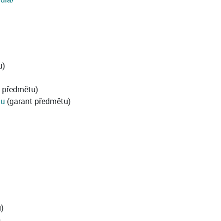
u)
 předmětu)
mu
(garant předmětu)
)
)