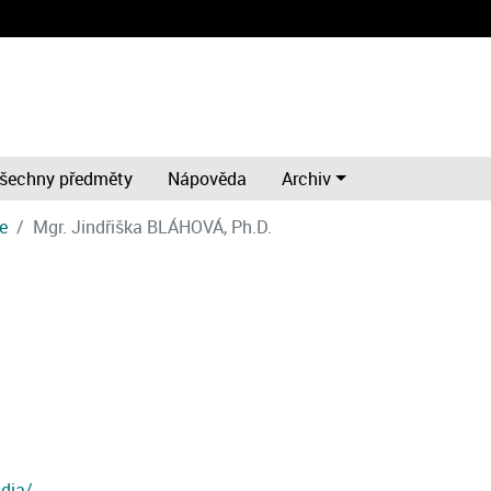
šechny předměty
Nápověda
Archiv
ze
Mgr. Jindřiška BLÁHOVÁ, Ph.D.
dia/