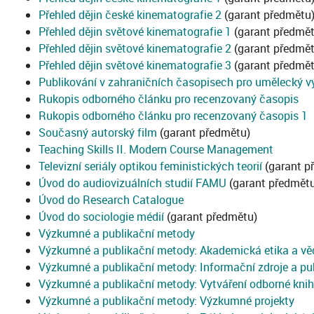
Přehled dějin české kinematografie 2
(garant předmětu
Přehled dějin světové kinematografie 1
(garant předmět
Přehled dějin světové kinematografie 2
(garant předmět
Přehled dějin světové kinematografie 3
(garant předmět
Publikování v zahraničních časopisech pro umělecký 
Rukopis odborného článku pro recenzovaný časopis
Rukopis odborného článku pro recenzovaný časopis 1
Současný autorský film
(garant předmětu)
Teaching Skills II. Modern Course Management
Televizní seriály optikou feministických teorií
(garant p
Úvod do audiovizuálních studií FAMU
(garant předmět
Úvod do Research Catalogue
Úvod do sociologie médií
(garant předmětu)
Výzkumné a publikační metody
Výzkumné a publikační metody: Akademická etika a v
Výzkumné a publikační metody: Informační zdroje a pu
Výzkumné a publikační metody: Vytváření odborné knih
Výzkumné a publikační metody: Výzkumné projekty