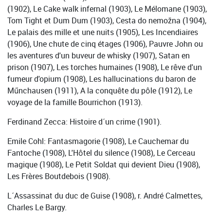
(1902), Le Cake walk infernal (1903), Le Mélomane (1903),
Tom Tight et Dum Dum (1903), Cesta do nemožna (1904),
Le palais des mille et une nuits (1905), Les Incendiaires
(1906), Une chute de cinq étages (1906), Pauvre John ou
les aventures d'un buveur de whisky (1907), Satan en
prison (1907), Les torches humaines (1908), Le rêve d'un
fumeur d'opium (1908), Les hallucinations du baron de
Műnchausen (1911), A la conquête du pôle (1912), Le
voyage de la famille Bourrichon (1913).
Ferdinand Zecca: Histoire d´un crime (1901).
Emile Cohl: Fantasmagorie (1908), Le Cauchemar du
Fantoche (1908), L'Hôtel du silence (1908), Le Cerceau
magique (1908), Le Petit Soldat qui devient Dieu (1908),
Les Frères Boutdebois (1908).
L´Assassinat du duc de Guise (1908), r. André Calmettes,
Charles Le Bargy.