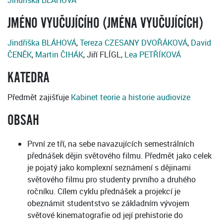
Jindřiška BLÁHOVÁ
JMÉNO VYUČUJÍCÍHO (JMÉNA VYUČUJÍCÍCH)
Jindřiška BLÁHOVÁ
,
Tereza CZESANY DVOŘÁKOVÁ
,
David
ČENĚK
,
Martin ČIHÁK
, Jiří FLÍGL,
Lea PETŘÍKOVÁ
KATEDRA
Předmět zajišťuje
Kabinet teorie a historie audiovize
OBSAH
První ze tří, na sebe navazujících semestrálních
přednášek dějin světového filmu. Předmět jako celek
je pojatý jako komplexní seznámení s dějinami
světového filmu pro studenty prvního a druhého
ročníku. Cílem cyklu přednášek a projekcí je
obeznámit studentstvo se základním vývojem
světové kinematografie od její prehistorie do