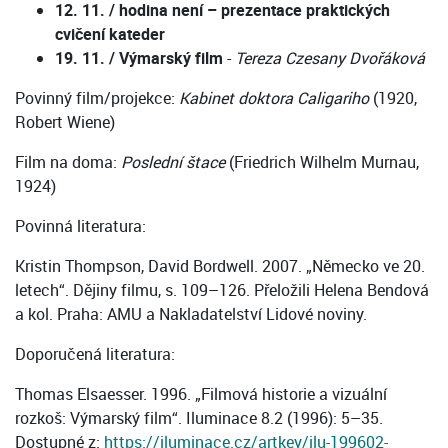
12. 11. / hodina není – prezentace praktických
cvičení kateder
19. 11. / Výmarský film
-
Tereza Czesany Dvořáková
Povinný film/projekce:
Kabinet doktora Caligariho
(1920,
Robert Wiene)
Film na doma:
Poslední štace
(Friedrich Wilhelm Murnau,
1924)
Povinná literatura:
Kristin Thompson, David Bordwell. 2007. „Německo ve 20.
letech“. Dějiny filmu, s. 109–126. Přeložili Helena Bendová
a kol. Praha: AMU a Nakladatelství Lidové noviny.
Doporučená literatura:
Thomas Elsaesser. 1996. „Filmová historie a vizuální
rozkoš: Výmarský film“. Iluminace 8.2 (1996): 5–35.
Dostupné z:
https://iluminace.cz/artkey/ilu-199602-