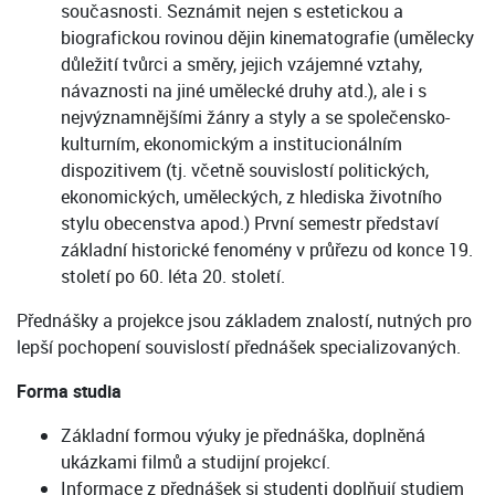
současnosti. Seznámit nejen s estetickou a
biografickou rovinou dějin kinematografie (umělecky
důležití tvůrci a směry, jejich vzájemné vztahy,
návaznosti na jiné umělecké druhy atd.), ale i s
nejvýznamnějšími žánry a styly a se společensko-
kulturním, ekonomickým a institucionálním
dispozitivem (tj. včetně souvislostí politických,
ekonomických, uměleckých, z hlediska životního
stylu obecenstva apod.) První semestr představí
základní historické fenomény v průřezu od konce 19.
století po 60. léta 20. století.
Přednášky a projekce jsou základem znalostí, nutných pro
lepší pochopení souvislostí přednášek specializovaných.
Forma studia
Základní formou výuky je přednáška, doplněná
ukázkami filmů a studijní projekcí.
Informace z přednášek si studenti doplňují studiem