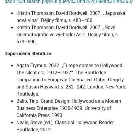
back=%2Fsearch.php%3Fquery%3Dhru%25B9ka%2Bin%25
Kristin Thompson, David Bordwell. 2007. „Japonská
nová vlna“. Dějiny filmu, s. 483–486.
Kristin Thompson, David Bordwell. 2007. „Nové
kinematografie ve východní Asii“. Dějiny filmu, s.
679–690.
Doporučená literatura:
Agata Frymus. 2022. „Europe comes to Hollywood:
The silent era, 1912–1927“. The Routledge
Companion to European Cinema, ed. Gábor Gergely
and Susan Hayward, s. 232–242. London, New York:
Routledge.
Balio, Tino. Grand Design: Hollywood as a Modern
Business Enterprise, 1930-1939. University of
California Press, 1993.
Neale, Steve (ed.). Classical Hollywood Reader.
Routledge, 2012.