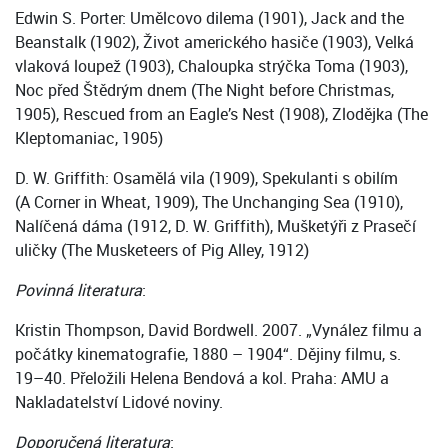
Edwin S. Porter: Umělcovo dilema (1901), Jack and the
Beanstalk (1902), Život amerického hasiče (1903), Velká
vlaková loupež (1903), Chaloupka strýčka Toma (1903),
Noc před Štědrým dnem (The Night before Christmas,
1905), Rescued from an Eagle’s Nest (1908), Zlodějka (The
Kleptomaniac, 1905)
D. W. Griffith: Osamělá vila (1909), Spekulanti s obilím
(A Corner in Wheat, 1909), The Unchanging Sea (1910),
Nalíčená dáma (1912, D. W. Griffith), Mušketýři z Prasečí
uličky (The Musketeers of Pig Alley, 1912)
Povinná literatura
:
Kristin Thompson, David Bordwell. 2007. „Vynález filmu a
počátky kinematografie, 1880 – 1904“. Dějiny filmu, s.
19–40. Přeložili Helena Bendová a kol. Praha: AMU a
Nakladatelství Lidové noviny.
Doporučená literatura
: