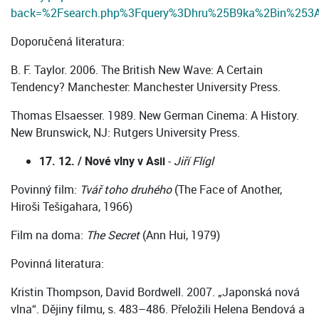
back=%2Fsearch.php%3Fquery%3Dhru%25B9ka%2Bin%25
Doporučená literatura:
B. F. Taylor. 2006. The British New Wave: A Certain
Tendency? Manchester: Manchester University Press.
Thomas Elsaesser. 1989. New German Cinema: A History.
New Brunswick, NJ: Rutgers University Press.
17. 12. / Nové vlny v Asii
-
Jiří Flígl
Povinný film:
Tvář toho druhého
(The Face of Another,
Hiroši Tešigahara, 1966)
Film na doma:
The Secret
(Ann Hui, 1979)
Povinná literatura:
Kristin Thompson, David Bordwell. 2007. „Japonská nová
vlna“. Dějiny filmu, s. 483–486. Přeložili Helena Bendová a