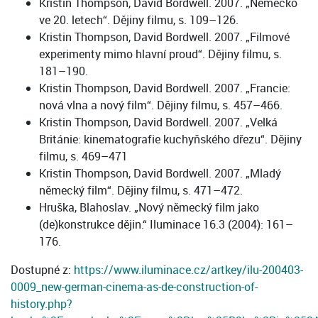
Kristin Thompson, David Bordwell. 2007. „Německo
ve 20. letech“. Dějiny filmu, s. 109–126.
Kristin Thompson, David Bordwell. 2007. „Filmové
experimenty mimo hlavní proud“. Dějiny filmu, s.
181–190.
Kristin Thompson, David Bordwell. 2007. „Francie:
nová vlna a nový film“. Dějiny filmu, s. 457–466.
Kristin Thompson, David Bordwell. 2007. „Velká
Británie: kinematografie kuchyňského dřezu“. Dějiny
filmu, s. 469–471
Kristin Thompson, David Bordwell. 2007. „Mladý
německý film“. Dějiny filmu, s. 471–472.
Hruška, Blahoslav. „Nový německý film jako
(de)konstrukce dějin.“ Iluminace 16.3 (2004): 161–
176.
Dostupné z:
https://www.iluminace.cz/artkey/ilu-200403-
0009_new-german-cinema-as-de-construction-of-
history.php?