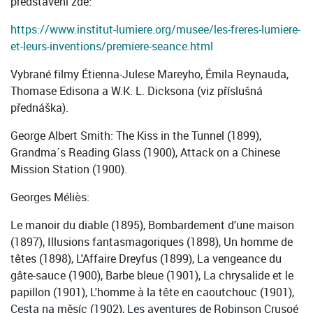
představení zde:
https://www.institut-lumiere.org/musee/les-freres-lumiere-
et-leurs-inventions/premiere-seance.html
Vybrané filmy Étienna-Julese Mareyho, Émila Reynauda,
Thomase Edisona a W.K. L. Dicksona (viz příslušná
přednáška).
George Albert Smith: The Kiss in the Tunnel (1899),
Grandma´s Reading Glass (1900), Attack on a Chinese
Mission Station (1900).
Georges Méliès:
Le manoir du diable (1895), Bombardement d'une maison
(1897), Illusions fantasmagoriques (1898), Un homme de
têtes (1898), L'Affaire Dreyfus (1899), La vengeance du
gâte-sauce (1900), Barbe bleue (1901), La chrysalide et le
papillon (1901), L'homme à la tête en caoutchouc (1901),
Cesta na měsíc (1902), Les aventures de Robinson Crusoé