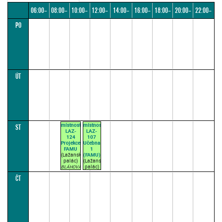
06:00–
08:00–
10:00–
12:00–
14:00–
16:00–
18:00–
20:00–
22:00–
PO
08:00
10:00
12:00
14:00
16:00
18:00
20:00
22:00
24:00
ÚT
místnost
místnost
ST
LAZ-
LAZ-
124
107
Projekce
Učebna
FAMU
1
(Lažanský
(FAMU)
palác)
(Lažanský
palác)
BLÁHOVÁ
J.
BLÁHOVÁ
ČT
09:00–
J.
11:00
11:10–
(přednášková
13:05
par. 1)
(přednášková
par. 1)