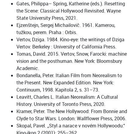
Gates, Philippa– Spring, Katherine (eds.). Resetting
the Scene: Classical Hollywood Revisited. Wayne
State University Press, 2021.
Ejzenštejn, Sergej Michailovič. 1961. Kamerou,
tužkou, perem. Praha : Orbis.
Vertov, Dziga. 1984. Kino-eye: the writings of Dziga
Vertov. Berkeley : University of California Press.
Tomas, David. 2015. Vertov, Snow, Farocki: machine
vision and the posthuman. New York: Bloomsbury
Academic.
Bondanella, Peter. Italian Film from Neorealism to
the Present. New Expanded Edition. New York:
Continuum, 1998. Kapitola 2, s. 31–73.
Leavitt, Charles L. Italian Neorealism: A Cultural
History. University of Toronto Press, 2020.
Kramer, Peter. The New Hollywood: From Bonnie and
Clyde to Star Wars. London: Wallflower Press, 2006.
Skopal, Pavel. „Styl a narace v novém Hollywoodu.“
Kino-ikon 2 (2001): 255–262.