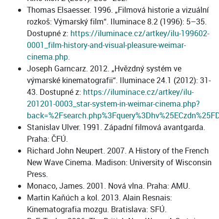
Thomas Elsaesser. 1996. „Filmová historie a vizuální
rozkoš: Výmarský film“. Iluminace 8.2 (1996): 5–35.
Dostupné z:
https://iluminace.cz/artkey/ilu-199602-
0001_film-history-and-visual-pleasure-weimar-
cinema.php.
Joseph Garncarz. 2012. „Hvězdný systém ve
výmarské kinematografii“. Iluminace 24.1 (2012): 31-
43. Dostupné z:
https://iluminace.cz/artkey/ilu-
201201-0003_star-system-in-weimar-cinema.php?
back=%2Fsearch.php%3Fquery%3Dhv%25ECzdn%25F
Stanislav Ulver. 1991. Západní filmová avantgarda.
Praha: ČFÚ.
Richard John Neupert. 2007. A History of the French
New Wave Cinema. Madison: University of Wisconsin
Press.
Monaco, James. 2001. Nová vlna. Praha: AMU.
Martin Kaňúch a kol. 2013. Alain Resnais:
Kinematografia mozgu. Bratislava: SFÚ.