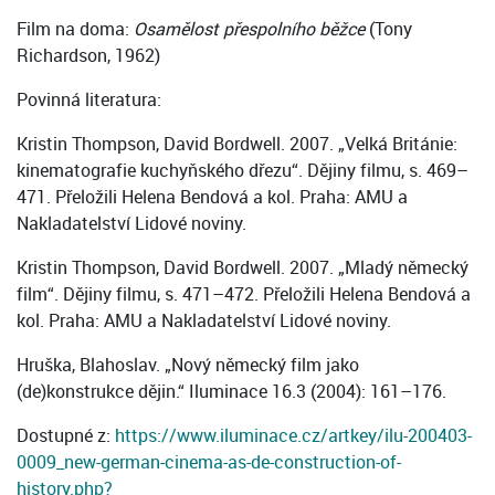
Film na doma:
Osamělost přespolního běžce
(Tony
Richardson, 1962)
Povinná literatura:
Kristin Thompson, David Bordwell. 2007. „Velká Británie:
kinematografie kuchyňského dřezu“. Dějiny filmu, s. 469–
471. Přeložili Helena Bendová a kol. Praha: AMU a
Nakladatelství Lidové noviny.
Kristin Thompson, David Bordwell. 2007. „Mladý německý
film“. Dějiny filmu, s. 471–472. Přeložili Helena Bendová a
kol. Praha: AMU a Nakladatelství Lidové noviny.
Hruška, Blahoslav. „Nový německý film jako
(de)konstrukce dějin.“ Iluminace 16.3 (2004): 161–176.
Dostupné z:
https://www.iluminace.cz/artkey/ilu-200403-
0009_new-german-cinema-as-de-construction-of-
history.php?