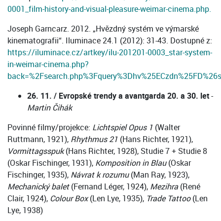
0001_film-history-and-visual-pleasure-weimar-cinema.php.
Joseph Garncarz. 2012. „Hvězdný systém ve výmarské
kinematografii“. Iluminace 24.1 (2012): 31-43. Dostupné z:
https://iluminace.cz/artkey/ilu-201201-0003_star-system-
in-weimar-cinema.php?
back=%2Fsearch.php%3Fquery%3Dhv%25ECzdn%25FD%26
26. 11. / Evropské trendy a avantgarda 20. a 30. let
-
Martin Čihák
Povinné filmy/projekce:
Lichtspiel Opus 1
(Walter
Ruttmann, 1921),
Rhythmus 21
(Hans Richter, 1921),
Vormittagsspuk
(Hans Richter, 1928), Studie 7 + Studie 8
(Oskar Fischinger, 1931),
Komposition in Blau
(Oskar
Fischinger, 1935),
Návrat k rozumu
(Man Ray, 1923),
Mechanický balet
(Fernand Léger, 1924),
Mezihra
(René
Clair, 1924),
Colour Box
(Len Lye, 1935),
Trade Tattoo
(Len
Lye, 1938)