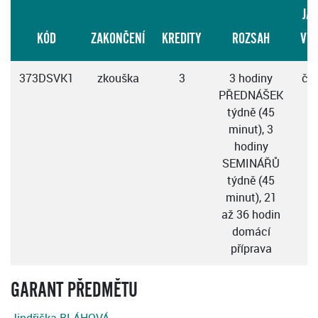
JA
KÓD
ZAKONČENÍ
KREDITY
ROZSAH
VÝ
373DSVK1
zkouška
3
3 hodiny
če
PŘEDNÁŠEK
týdně (45
minut), 3
hodiny
SEMINÁŘŮ
týdně (45
minut), 21
až 36 hodin
domácí
příprava
GARANT PŘEDMĚTU