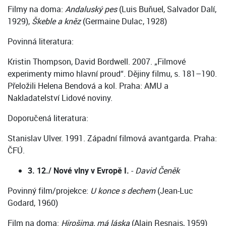
Filmy na doma:
Andaluský pes
(Luis Buňuel, Salvador Dalí,
1929),
Škeble a kněz
(Germaine Dulac, 1928)
Povinná literatura:
Kristin Thompson, David Bordwell. 2007. „Filmové
experimenty mimo hlavní proud“. Dějiny filmu, s. 181–190.
Přeložili Helena Bendová a kol. Praha: AMU a
Nakladatelství Lidové noviny.
Doporučená literatura:
Stanislav Ulver. 1991. Západní filmová avantgarda. Praha:
ČFÚ.
3. 12./ Nové vlny v Evropě I.
-
David Čeněk
Povinný film/projekce:
U konce s dechem
(Jean-Luc
Godard, 1960)
Film na doma:
Hirošima, má láska
(Alain Resnais, 1959)