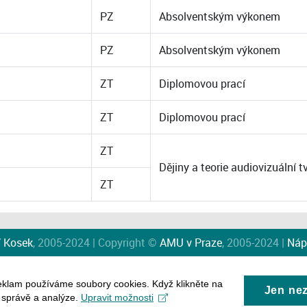
PZ
Absolventským výkonem
PZ
Absolventským výkonem
ZT
Diplomovou prací
ZT
Diplomovou prací
ZT
Dějiny a teorie audiovizuální
ZT
í Kosek
, 2005-2024 | Copyright ©
AMU v Praze
, 2005-2024 |
Náp
eklam používáme soubory cookies. Když klikněte na
Jen ne
, správě a analýze.
Upravit možnosti