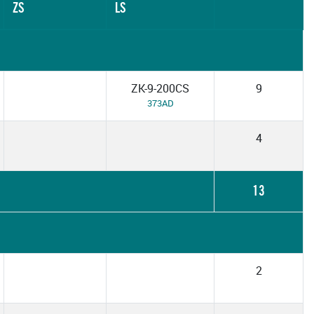
ZS
LS
ZK-9-200CS
9
373AD
4
13
2