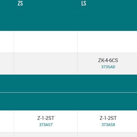
ZS
LS
ZK-4-6CS
373SAD
Z-1-2ST
Z-1-2ST
373AS7
373AS8