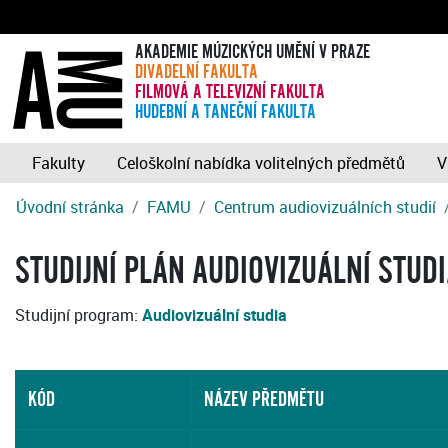
AKADEMIE MÚZICKÝCH UMĚNÍ V PRAZE
DIVADELNÍ FAKULTA
FILMOVÁ A TELEVIZNÍ FAKULTA
HUDEBNÍ A TANEČNÍ FAKULTA
Fakulty
Celoškolní nabídka volitelných předmětů
V
Úvodní stránka
FAMU
Centrum audiovizuálních studií
STUDIJNÍ PLÁN AUDIOVIZUÁLNÍ STUD
Studijní program:
Audiovizuální studia
KÓD
NÁZEV PŘEDMĚTU