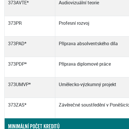
373AVTE*
Audiovizuální teorie
373PR
Profesní rozvoj
373PAD*
Příprava absolventského díla
373PDP*
Příprava diplomové práce
373UMVP*
Umělecko-výzkumný projekt
373ZAS*
Závěrečné soustředění v Poněšicí
MINIMÁLNÍ POČET KREDITŮ