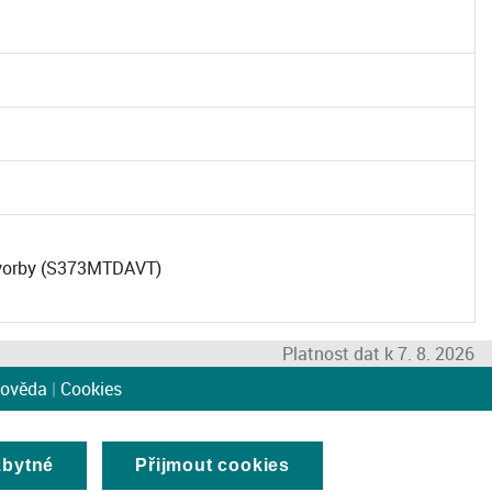
 tvorby (S373MTDAVT)
Platnost dat k 7. 8. 2026
ověda
|
Cookies
zbytné
Přijmout cookies