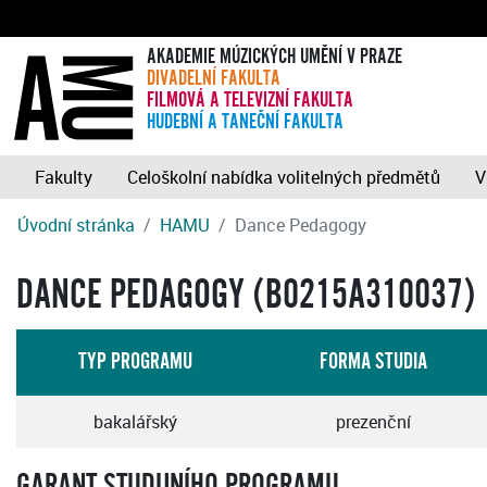
AKADEMIE MÚZICKÝCH UMĚNÍ V PRAZE
DIVADELNÍ FAKULTA
FILMOVÁ A TELEVIZNÍ FAKULTA
HUDEBNÍ A TANEČNÍ FAKULTA
Fakulty
Celoškolní nabídka volitelných předmětů
V
Úvodní stránka
HAMU
Dance Pedagogy
DANCE PEDAGOGY (B0215A310037)
TYP PROGRAMU
FORMA STUDIA
bakalářský
prezenční
GARANT STUDIJNÍHO PROGRAMU