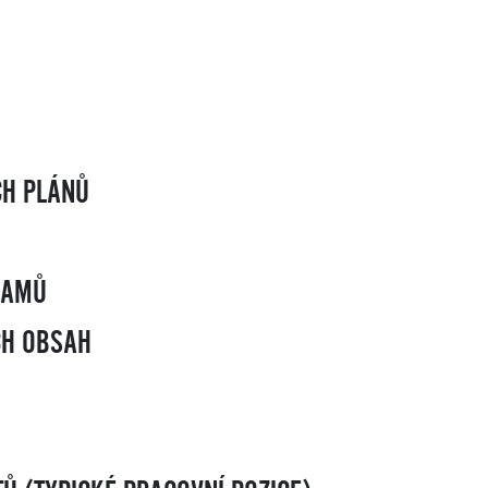
CH PLÁNŮ
RAMŮ
CH OBSAH